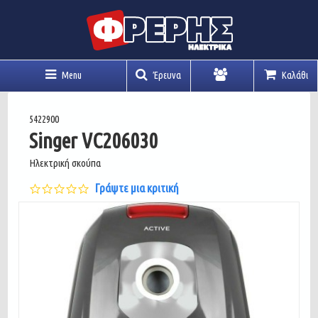
Menu
Έρευνα
Καλάθι
Λογαριασμός
5422900
Singer VC206030
Ηλεκτρική σκούπα
0.0
Γράψτε μια κριτική
star
rating