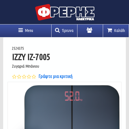
Menu
Έρευνα
Καλάθι
Λογαριασμός
2524375
IZZY IZ-7005
Ζυγαριά Μπάνιου
0.0
Γράψτε μια κριτική
star
rating