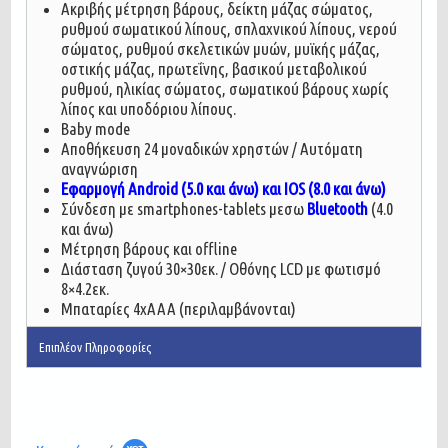
Aκριβής μέτρηση βάρους, δείκτη μάζας σώματος,
ρυθμού σωματικού λίπους, σπλαχνικού λίπους, νερού
σώματος, ρυθμού σκελετικών μυών, μυϊκής μάζας,
οστικής μάζας, πρωτεΐνης, βασικού μεταβολικού
ρυθμού, ηλικίας σώματος, σωματικού βάρους χωρίς
λίπος και υποδόριου λίπους.
Baby mode
Αποθήκευση 24 μοναδικών χρηστών / Αυτόματη
αναγνώριση
Εφαρμογή Android (5.0 και άνω) και IOS (8.0 και άνω)
Σύνδεση με smartphones-tablets μεσω
Bluetooth
(4.0
και άνω)
Μέτρηση βάρους και offline
Διάσταση ζυγού 30×30εκ. / Οθόνης LCD με φωτισμό
8×4.2εκ.
Μπαταρίες 4xAAA (περιλαμβάνονται)
Επιπλέον Πληροφορίες