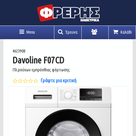
Menu
Έρευνα
Καλάθι
Λογαριασμός
4623908
Davoline F07CD
Πλ.ρούχων εμπρόσθιας φόρτωσης
0.0
Γράψτε μια κριτική
star
rating