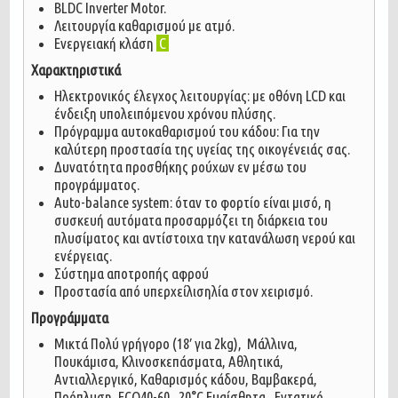
BLDC Inverter Motor.
Λειτουργία καθαρισμού με ατμό.
Ενεργειακή κλάση
C
Χαρακτηριστικά
Ηλεκτρονικός έλεγχος λειτουργίας: με οθόνη LCD και
ένδειξη υπολειπόμενου χρόνου πλύσης.
Πρόγραμμα αυτοκαθαρισμού του κάδου: Για την
καλύτερη προστασία της υγείας της οικογένειάς σας.
Δυνατότητα προσθήκης ρούχων εν μέσω του
προγράμματος.
Auto-balance system: όταν το φορτίο είναι μισό, η
συσκευή αυτόματα προσαρμόζει τη διάρκεια του
πλυσίματος και αντίστοιχα την κατανάλωση νερού και
ενέργειας.
Σύστημα αποτροπής αφρού
Προστασία από υπερχείλισηλία στον χειρισμό.
Προγράμματα
Μικτά Πολύ γρήγορο (18′ για 2kg), Μάλλινα,
Πουκάμισα, Κλινοσκεπάσματα, Αθλητικά,
Αντιαλλεργικό, Καθαρισμός κάδου, Βαμβακερά,
Πρόπλυση, ECO40-60, 20°C Ευαίσθητα, Εντατικό,