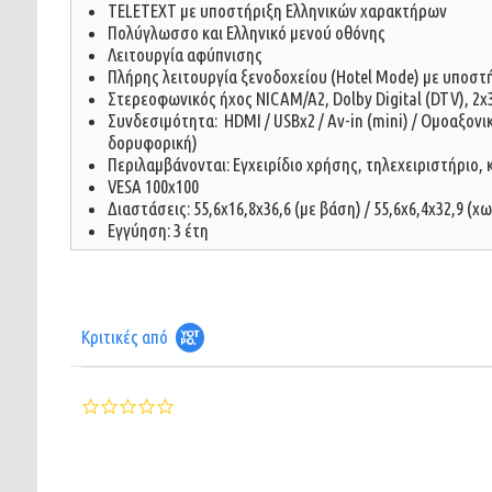
TELETEXT με υποστήριξη Ελληνικών χαρακτήρων
Πολύγλωσσο και Ελληνικό μενού οθόνης
Λειτουργία αφύπνισης
Πλήρης λειτουργία ξενοδοχείου (Hotel Mode) με υποστ
Στερεοφωνικός ήχος NICAM/A2, Dolby Digital (DTV), 2
Συνδεσιμότητα: HDMI / USBx2 / Av-in (mini) / Ομοαξονικ
δορυφορική)
Περιλαμβάνονται: Εγχειρίδιο χρήσης, τηλεχειριστήριο,
VESA 100x100
Διαστάσεις: 55,6x16,8x36,6 (με βάση) / 55,6x6,4x32,9 (χ
Εγγύηση: 3 έτη
Κριτικές από
0.0
star
rating