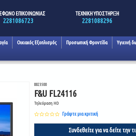
ΕΦΩΝΟ ΕΠΙΚΟΙΝΩΝΙΑΣ
ΤΕΧΝΙΚΗ ΥΠΟΣΤΗΡΙΞΗ
2281086723
2281088296
ογία
Οικιακός Εξοπλισμός
Προσωπική Φροντίδα
Υγιεινή δ
8823500
F&U FL24116
Τηλεόραση HD
0.0
Γράψτε μια κριτική
star
rating
Συνδεθείτε για να δείτε την τ