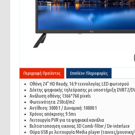
Περιγραφή Προϊόντος
Επιπλέον Πληροφορίες
Οθόνη 24" HD Ready, 16:9 τεχνολογίας LED φωτισμού
Δέκτης ψηφιακής τηλεόρασης με υποστήριξη DVBT2/D
Ανάλυση οθόνης 1366*768 pixels
Φωτεινότητα: 250cd/m2
Αντίθεση: 3000:1 / Δυναμική: 10000:1
Χρόνος απόκρισης 9.5ms
Λειτουργία PVR για τα ψηφιακά κανάλια
Βελτιστοποιηση εικονας 3D Comb-filter / De-interlace
Θύρα USB με λειτουργία Media player (ταινιες/μουσικ