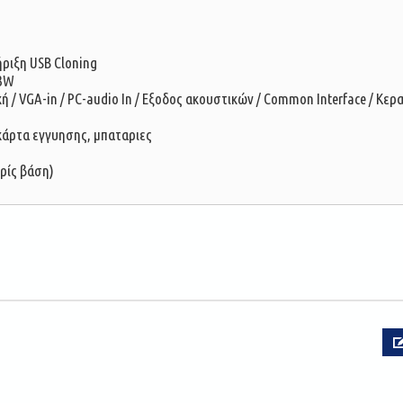
ήριξη USB Cloning
x3W
ή / VGA-in / PC-audio In / Εξοδος ακουστικών / Common Interface / Κεραί
 κάρτα εγγυησης, μπαταριες
ωρίς βάση)