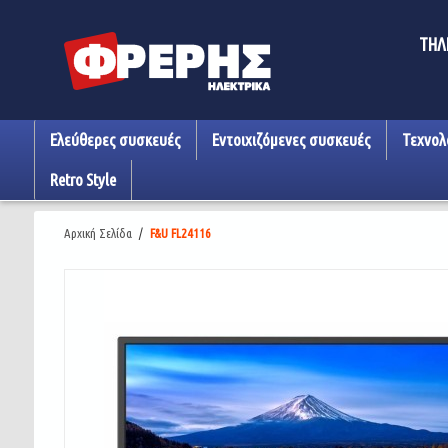
ΤΗΛ
Ελεύθερες συσκευές
Εντοιχιζόμενες συσκευές
Τεχνολ
Retro Style
Αρχική Σελίδα
/
F&U FL24116