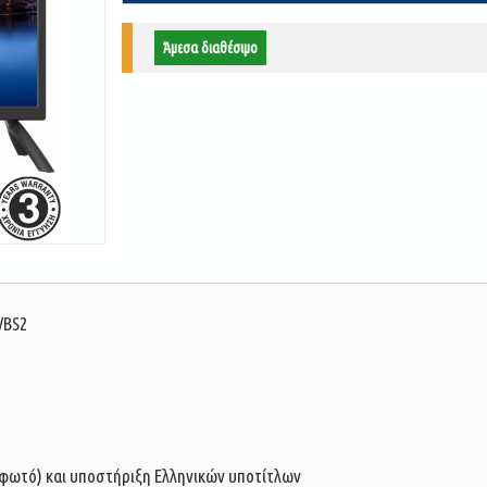
Άμεσα διαθέσιμο
VBS2
η/φωτό) και υποστήριξη Ελληνικών υποτίτλων