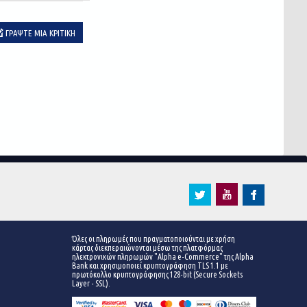
ΓΡΆΨΤΕ ΜΙΑ ΚΡΙΤΙΚΉ
Όλες οι πληρωμές που πραγματοποιούνται με χρήση
κάρτας διεκπεραιώνονται μέσω της πλατφόρμας
ηλεκτρονικών πληρωμών "Alpha e-Commerce" της Alpha
Bank και χρησιμοποιεί κρυπτογράφηση TLS 1.1 με
πρωτόκολλο κρυπτογράφησης 128-bit (Secure Sockets
Layer - SSL).