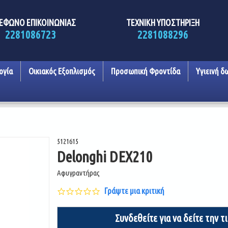
ΕΦΩΝΟ ΕΠΙΚΟΙΝΩΝΙΑΣ
ΤΕΧΝΙΚΗ ΥΠΟΣΤΗΡΙΞΗ
2281086723
2281088296
ογία
Οικιακός Εξοπλισμός
Προσωπική Φροντίδα
Υγιεινή δ
5121615
Delonghi DEX210
Αφυγραντήρας
0.0
Γράψτε μια κριτική
star
rating
Συνδεθείτε για να δείτε την τ