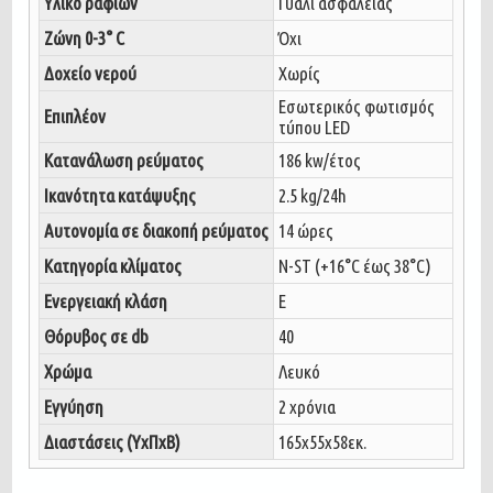
Υλικό ραφιών
Γυαλί ασφαλείας
Ζώνη 0-3° C
Όχι
Δοχείο νερού
Χωρίς
Εσωτερικός φωτισμός
Επιπλέον
τύπου LED
Κατανάλωση ρεύματος
186 kw/έτος
Ικανότητα κατάψυξης
2.5 kg/24h
Αυτονομία σε διακοπή ρεύματος
14 ώρες
Κατηγορία κλίματος
N-ST (+16°C έως 38°C)
Ενεργειακή κλάση
E
Θόρυβος σε db
40
Χρώμα
Λευκό
Εγγύηση
2 χρόνια
Διαστάσεις (ΥxΠxΒ)
165x55x58εκ.