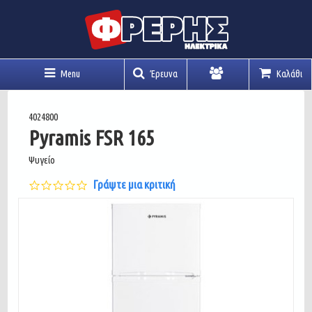
Menu
Έρευνα
Καλάθι
Λογαριασμός
4024800
Pyramis FSR 165
Ψυγείο
0.0
Γράψτε μια κριτική
star
rating