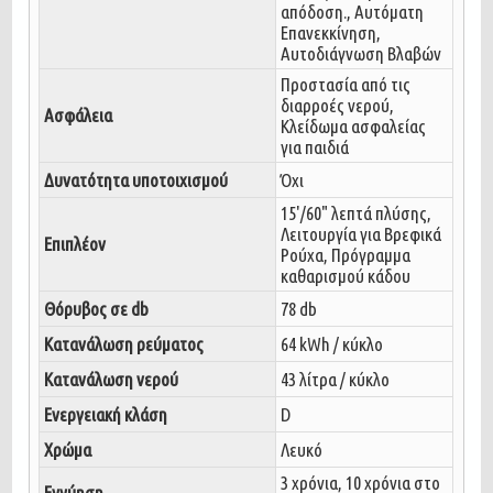
απόδοση., Αυτόματη
Επανεκκίνηση,
Αυτοδιάγνωση Βλαβών
Προστασία από τις
διαρροές νερού,
Ασφάλεια
Κλείδωμα ασφαλείας
για παιδιά
Δυνατότητα υποτοιχισμού
Όχι
15'/60" λεπτά πλύσης,
Λειτουργία για Βρεφικά
Επιπλέον
Ρούχα, Πρόγραμμα
καθαρισμού κάδου
Θόρυβος σε db
78 db
Κατανάλωση ρεύματος
64 kWh / κύκλο
Kατανάλωση νερού
43 λίτρα / κύκλο
Ενεργειακή κλάση
D
Χρώμα
Λευκό
3 χρόνια, 10 χρόνια στο
Εγγύηση