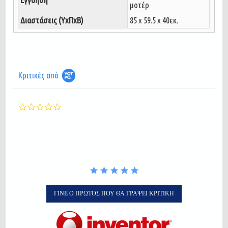
μοτέρ
Διαστάσεις (ΥxΠxΒ)
85 x 59.5 x 40εκ.
Κριτικές από
0.0
star
rating
ΓΊΝΕ Ο ΠΡΏΤΟΣ ΠΟΥ ΘΑ ΓΡΆΨΕΙ ΚΡΙΤΙΚΉ