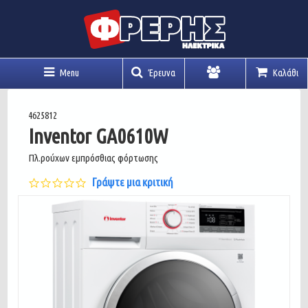
Menu
Έρευνα
Καλάθι
Λογαριασμός
4625812
Inventor GA0610W
Πλ.ρούχων εμπρόσθιας φόρτωσης
0.0
Γράψτε μια κριτική
star
rating