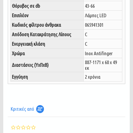
Θόρυβος σε db
43-66
Επιπλέον
Λάμπες LED
Κωδικός φίλτρου άνθρακα
065941301
Απόδοση Κατακράτησης Λίπους
C
Ενεργειακή κλάση
C
Χρώμα
Inox Antifinger
887-1171 x 60 x 49
Διαστάσεις (ΥxΠxΒ)
εκ
Εγγύηση
2 χρόνια
Κριτικές από
0.0
star