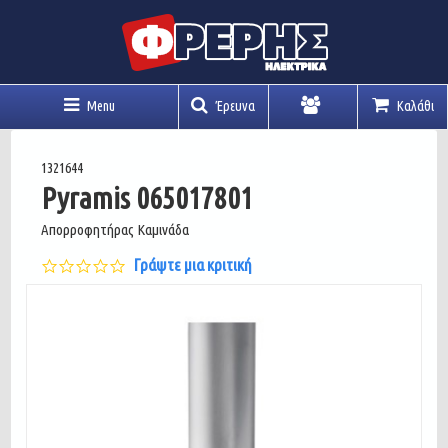
Menu
Έρευνα
Καλάθι
Λογαριασμός
1321644
Pyramis 065017801
Απορροφητήρας Καμινάδα
0.0
Γράψτε μια κριτική
star
rating