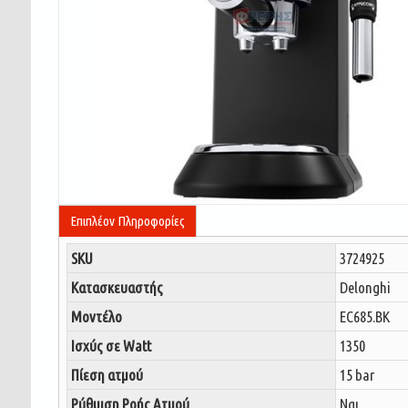
Επιπλέον Πληροφορίες
SKU
3724925
Κατασκευαστής
Delonghi
Μοντέλο
EC685.BK
Ισχύς σε Watt
1350
Πίεση ατμού
15 bar
Ρύθμιση Ροής Ατμού
Ναι