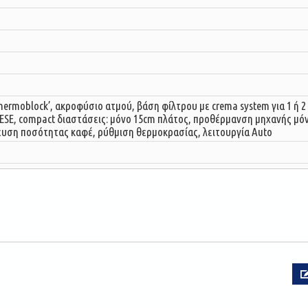
ermoblock’, ακροφύσιο ατμού, βάση φίλτρου με crema system για 1 ή 2 
 ESE, compact διαστάσεις: μόνο 15cm πλάτος, προθέρμανση μηχανής μόνο
υση ποσότητας καφέ, ρύθμιση θερμοκρασίας, λειτουργία Auto