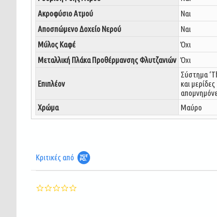
Ακροφύσιο Ατμού
Ναι
Αποσπώμενο Δοχείο Νερού
Ναι
Μύλος Καφέ
Όχι
Μεταλλική Πλάκα Προθέρμανσης Φλυτζανιών
Όχι
Σύστημα ‘Th
Επιπλέον
και μερίδες
απομνημόνε
Χρώμα
Μαύρο
Κριτικές από
0.0
star
rating