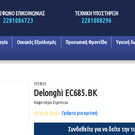
ΕΦΩΝΟ ΕΠΙΚΟΙΝΩΝΙΑΣ
ΤΕΧΝΙΚΗ ΥΠΟΣΤΗΡΙΞΗ
2281086723
2281088296
ογία
Οικιακός Εξοπλισμός
Προσωπική Φροντίδα
Υγιεινή δ
3724925
Delonghi EC685.BK
Καφετιέρα Espresso
0.0
Γράψτε μια κριτική
star
rating
Συνδεθείτε για να δείτε την τ