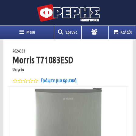
Menu
Έρευνα
Καλάθι
Λογαριασμός
4024933
Morris T71083ESD
Ψυγείο
0.0
Γράψτε μια κριτική
star
rating