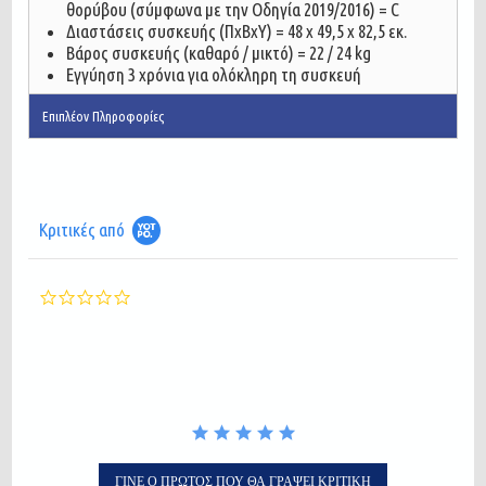
θορύβου (σύμφωνα με την Οδηγία 2019/2016) = C
Διαστάσεις συσκευής (ΠxBxY) = 48 x 49,5 x 82,5 εκ.
Βάρος συσκευής (καθαρό / μικτό) = 22 / 24 kg
Εγγύηση 3 χρόνια για ολόκληρη τη συσκευή
Επιπλέον Πληροφορίες
Κριτικές από
0.0
star
rating
ΓΊΝΕ Ο ΠΡΏΤΟΣ ΠΟΥ ΘΑ ΓΡΆΨΕΙ ΚΡΙΤΙΚΉ