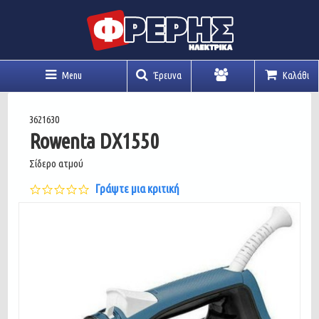
Menu
Έρευνα
Καλάθι
Λογαριασμός
3621630
Rowenta DX1550
Σίδερο ατμού
0.0
Γράψτε μια κριτική
star
rating