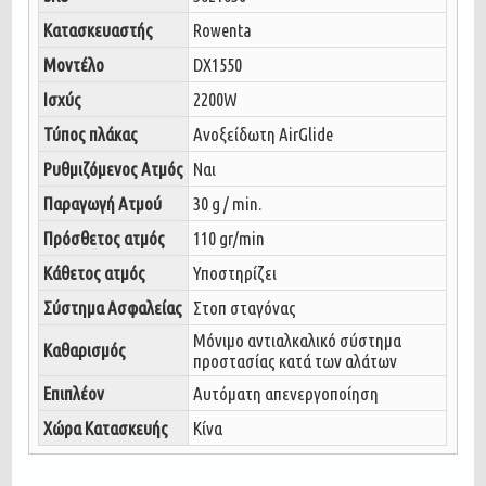
Κατασκευαστής
Rowenta
Μοντέλο
DX1550
Ισχύς
2200W
Τύπος πλάκας
Ανοξείδωτη AirGlide
Ρυθμιζόμενος Ατμός
Ναι
Παραγωγή Ατμού
30 g / min.
Πρόσθετος ατμός
110 gr/min
Κάθετος ατμός
Υποστηρίζει
Σύστημα Ασφαλείας
Στοπ σταγόνας
Μόνιμο αντιαλκαλικό σύστημα
Καθαρισμός
προστασίας κατά των αλάτων
Επιπλέον
Αυτόματη απενεργοποίηση
Χώρα Κατασκευής
Κίνα