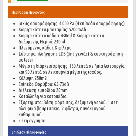
Περιγραφή Προϊόντος
Ισχύς απορρόφησης: 4.000 Pa (4 επίπεδα απορρόφησης)
Xωρητικότητα μπαταρίας: 5200mAh
Χωρητικότητα κάδου: 430ml & Χωρητικότητα
Δεξαμενής Νερού: 230ml
Πλενόμενος κάδος & φίλτρο
Σύστημα πλοήγησης LDS (5ης γενιάς) & χαρτογράφηση
με laser
Μέγιστη διάρκεια χρήσης: 150 λεπτά σε ήπια λειτουργία
και 90 λεπτά σε λειτουργία μέγιστης ισχύος.
Κάλυψη 250m2
Επίπεδο Θορύβου: 65-73dB
Διέλευση εμποδίου 20mm
Κατάλληλη για κατοικίδια
Εξαρτήματα: Βάση φόρτισης, δεξαμενή νερού, 1 σετ
πλευρικά βουρτσάκια, 2 φίλτρα, πανάκι υγρού
καθαρισμού.
2 έτη εγγύηση
Επιπλέον Πληροφορίες