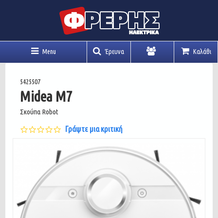
Menu
Έρευνα
Καλάθι
Λογαριασμός
5425507
Midea M7
Σκούπα Robot
0.0
Γράψτε μια κριτική
star
rating