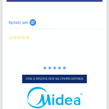
Κριτικές από
0.0
star
rating
ΓΊΝΕ Ο ΠΡΏΤΟΣ ΠΟΥ ΘΑ ΓΡΆΨΕΙ ΚΡΙΤΙΚΉ