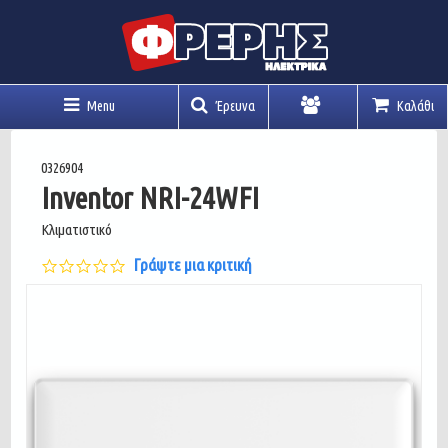
Menu
Έρευνα
Καλάθι
Λογαριασμός
0326904
Inventor NRI-24WFI
Κλιματιστικό
0.0
Γράψτε μια κριτική
star
rating