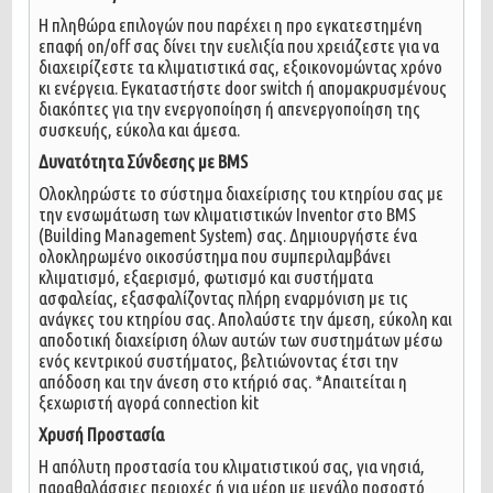
Η πληθώρα επιλογών που παρέχει η προ εγκατεστημένη
επαφή on/off σας δίνει την ευελιξία που χρειάζεστε για να
διαχειρίζεστε τα κλιματιστικά σας, εξοικονομώντας χρόνο
κι ενέργεια. Εγκαταστήστε door switch ή απομακρυσμένους
διακόπτες για την ενεργοποίηση ή απενεργοποίηση της
συσκευής, εύκολα και άμεσα.
Δυνατότητα Σύνδεσης με BMS
Ολοκληρώστε το σύστημα διαχείρισης του κτηρίου σας με
την ενσωμάτωση των κλιματιστικών Inventor στο BMS
(Building Management System) σας. Δημιουργήστε ένα
ολοκληρωμένο οικοσύστημα που συμπεριλαμβάνει
κλιματισμό, εξαερισμό, φωτισμό και συστήματα
ασφαλείας, εξασφαλίζοντας πλήρη εναρμόνιση με τις
ανάγκες του κτηρίου σας. Απολαύστε την άμεση, εύκολη και
αποδοτική διαχείριση όλων αυτών των συστημάτων μέσω
ενός κεντρικού συστήματος, βελτιώνοντας έτσι την
απόδοση και την άνεση στο κτήριό σας. *Απαιτείται η
ξεχωριστή αγορά connection kit
Χρυσή Προστασία
Η απόλυτη προστασία του κλιματιστικού σας, για νησιά,
παραθαλάσσιες περιοχές ή για μέρη με μεγάλο ποσοστό