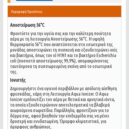
Περιγραφή Προϊόντος
Αποστείρωση 56°C
Φροντίστε για την υγεία σας και την καλύτερη ποιότητα
αέρα με τη λειτουργία Αποστείρωσης 56°C. Η υψηλή
θερμοκρασία 56°C που αναπτύσσεται στο εσωτερικό της
μονάδας αποστειρώνει τη συσκευή και εξουδετερώνει ιούς
και βακτήρια, όπως τον ιό H1N1 και το βακτήριο Escherichia
coli (ποσοστό αποστείρωσης 99,9%), απομακρύνοντας
ταυτόχρονα τη συσσωρευμένη σκόνη από το εσωτερικό
της.
Ιονιστής
Δημιουργήστε ένα υγιεινό περιβάλλον με απόλυτη αίσθηση
φρεσκάδας, χάρη στη Λειτουργία Aqua Ionizer. Ο Aqua
Ionizer εμπλουτίζει τον αέρα με θετικά και αρνητικά ιόντα,
τα οποία εξουδετερώνουν αποτελεσματικά τα βλαβερά
αιωρούμενα σωματίδια. Παράλληλα, φροντίζουν για το
δέρμα σας, αφού βοηθούν την επιδερμίδα σας να μένει
δροσερή και ενυδατωμένη. Όμορφο κλιματιστικό, για
όμορφους ανθρώπους.