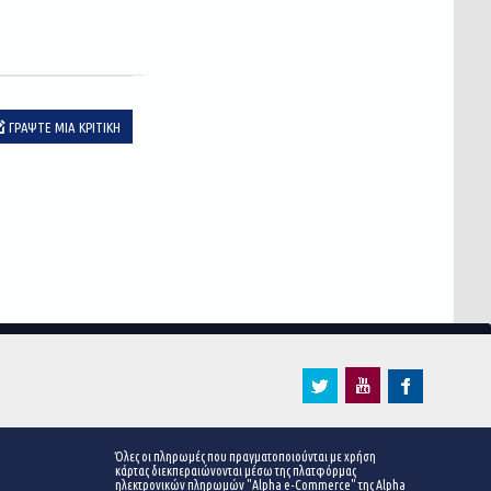
ΓΡΆΨΤΕ ΜΙΑ ΚΡΙΤΙΚΉ
Όλες οι πληρωμές που πραγματοποιούνται με χρήση
κάρτας διεκπεραιώνονται μέσω της πλατφόρμας
ηλεκτρονικών πληρωμών "Alpha e-Commerce" της Alpha