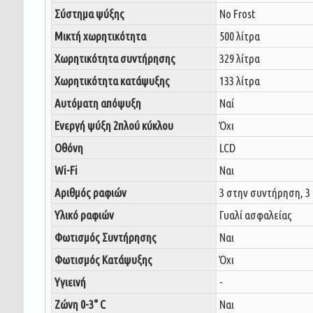
Σύστημα ψύξης
No Frost
Μικτή χωρητικότητα
500 λίτρα
Χωρητικότητα συντήρησης
329 λίτρα
Χωρητικότητα κατάψυξης
133 λίτρα
Αυτόματη απόψυξη
Ναί
Ενεργή ψύξη 2πλού κύκλου
Όχι
Οθόνη
LCD
Wi-Fi
Ναι
Αριθμός ραφιών
3 στην συντήρηση, 3
Υλικό ραφιών
Γυαλί ασφαλείας
Φωτισμός Συντήρησης
Ναι
Φωτισμός Κατάψυξης
Όχι
Υγιεινή
-
Ζώνη 0-3° C
Ναι