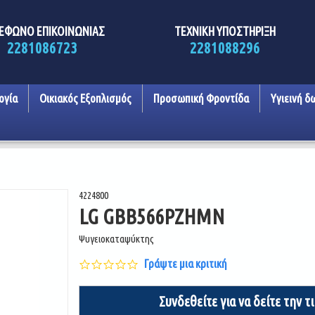
ΕΦΩΝΟ ΕΠΙΚΟΙΝΩΝΙΑΣ
ΤΕΧΝΙΚΗ ΥΠΟΣΤΗΡΙΞΗ
2281086723
2281088296
ογία
Οικιακός Εξοπλισμός
Προσωπική Φροντίδα
Υγιεινή δ
4224800
LG GBB566PZHMN
Ψυγειοκαταψύκτης
0.0
Γράψτε μια κριτική
star
rating
Συνδεθείτε για να δείτε την τ