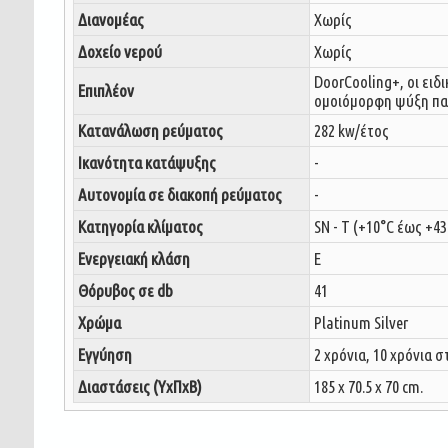
Διανομέας
Χωρίς
Δοχείο νερού
Χωρίς
DoorCooling+, oι ει
Επιπλέον
ομοιόμορφη ψύξη πα
Κατανάλωση ρεύματος
282 kw/έτος
Ικανότητα κατάψυξης
-
Αυτονομία σε διακοπή ρεύματος
-
Κατηγορία κλίματος
SN - T (+10°C έως +43
Ενεργειακή κλάση
E
Θόρυβος σε db
41
Χρώμα
Platinum Silver
Εγγύηση
2 χρόνια, 10 χρόνια 
Διαστάσεις (ΥxΠxΒ)
185 x 70.5 x 70 cm.