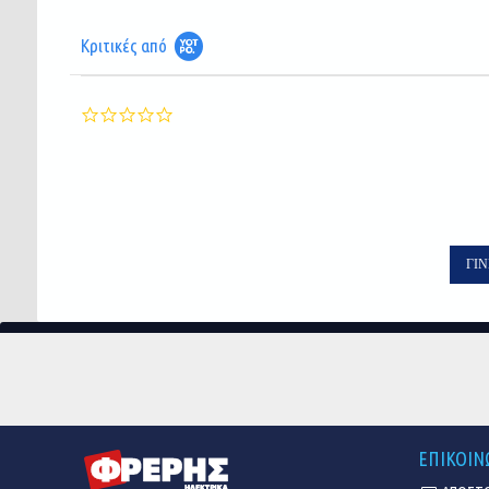
Κριτικές από
0.0
star
rating
ΓΊΝ
ΕΠΙΚΟΙΝ