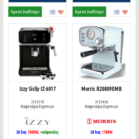
Άμεσα διαθέσιμο
Άμεσα διαθέσιμο
Izzy Sicily IZ-6017
Morris R20809EMB
3725770
3725438
Καφετιέρα Espresso
Καφετιέρα Espresso
20 bar,
1000W,
+κάψουλες
20 bar,
1100W