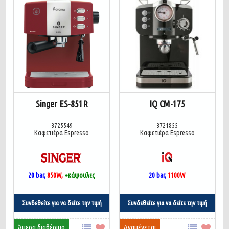
Singer ES-851R
IQ CM-175
3725549
3721855
Καφετιέρα Espresso
Καφετιέρα Espresso
20 bar,
850W,
+κάψουλες
20 bar,
1100W
Συνδεθείτε για να δείτε την τιμή
Συνδεθείτε για να δείτε την τιμή
Άμεσα διαθέσιμο
Αναμένεται