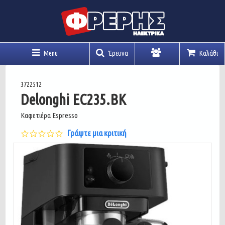
Menu
Έρευνα
Καλάθι
Λογαριασμός
3722512
Delonghi EC235.BK
Καφετιέρα Espresso
0.0
Γράψτε μια κριτική
star
rating