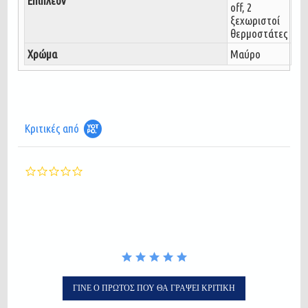
Επιπλέον
off, 2
ξεχωριστοί
θερμοστάτες
Χρώμα
Μαύρο
Κριτικές από
0.0
star
rating
ΓΊΝΕ Ο ΠΡΏΤΟΣ ΠΟΥ ΘΑ ΓΡΆΨΕΙ ΚΡΙΤΙΚΉ