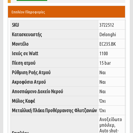
Επιπλέον Πληροφορίες
SKU
3722512
Κατασκευαστής
Delonghi
Μοντέλο
EC235.BK
Ισχύς σε Watt
1100
Πίεση ατμού
15 bar
Ρύθμιση Ροής Ατμού
Ναι
Ακροφύσιο Ατμού
Ναι
Αποσπώμενο Δοχείο Νερού
Ναι
Μύλος Καφέ
Όχι
Μεταλλική Πλάκα Προθέρμανσης Φλυτζανιών
Όχι
Ανοξείδωτο
μπόιλερ,
Auto shut-