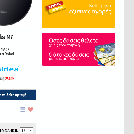
dea M7
425502
πα Robot
υψη
250m²
α να δείτε την τιμή
ΕΜΦΆΝΙΣΗ