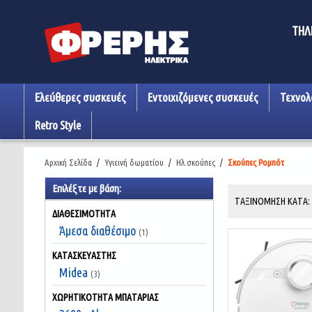
ΤΗΛ
Ελεύθερες συσκευές
Εντοιχιζόμενες συσκευές
Τεχνολ
Retro Style
Αρχική Σελίδα
/
Υγιεινή δωματίου
/
Ηλ.σκούπες
/
Σκούπες Ρομπότ
Επιλέξτε με βάση:
ΤΑΞΙΝΌΜΗΣΗ ΚΑΤΆ
ΔΙΑΘΕΣΙΜΌΤΗΤΑ
Άμεσα διαθέσιμο
(1)
ΚΑΤΑΣΚΕΥΑΣΤΉΣ
Midea
(3)
ΧΩΡΗΤΙΚΌΤΗΤΑ ΜΠΑΤΑΡΊΑΣ