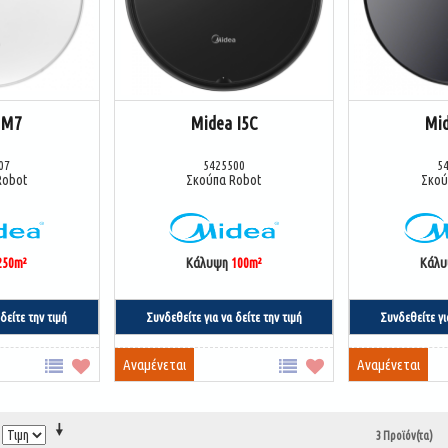
 M7
Midea I5C
Mi
07
5425500
5
Robot
Σκούπα Robot
Σκού
250m²
Κάλυψη
100m²
Κάλ
δείτε την τιμή
Συνδεθείτε για να δείτε την τιμή
Συνδεθείτε γι
Αναμένεται
Αναμένεται
3 Προϊόν(τα)