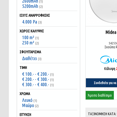
2600mAh
(1)
5200mAh
(2)
ΙΣΧΎΣ ΑΝΑΡΡΌΦΗΣΗΣ
4.000 Pa
(3)
ΧΏΡΟΣ ΚΆΛΥΨΗΣ
Midea
100 m²
(1)
250 m²
54255
(2)
Σκούπα 
ΣΦΟΥΓΓΆΡΙΣΜΑ
Διαθέτει
(3)
ΤΙΜΉ
Κάλυψη
€ 100.- - € 200.-
(1)
€ 200.- - € 300.-
(1)
Συνδεθείτε για να 
€ 300.- - € 400.-
(1)
ΧΡΏΜΑ
Άμεσα διαθέσιμο
Λευκό
(1)
Μαύρο
(2)
ΤΑΞΙΝΌΜΗΣΗ ΚΑΤΆ
ΕΓΓΎΗΣΗ