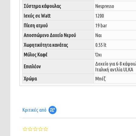
Σύστημα κάψουλας
Nespresso
Ισχύς σε Watt
1200
Πίεση ατμού
19 bar
Αποσπώμενο Δοχείο Νερού
Ναι
Χωρητικότητα κανάτας
0.55 lt
Μύλος Καφέ
Όχι
Δοχείο για 6-8 κάψου
Επιπλέον
Ιταλική αντλία ULKA
Χρώμα
Μπέζ
Κριτικές από
0.0
star