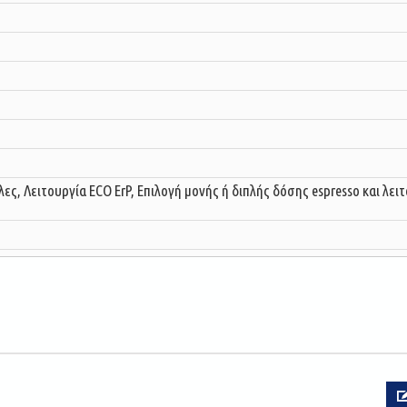
λες, Λειτουργία ECO ErP, Επιλογή μονής ή διπλής δόσης espresso και λει