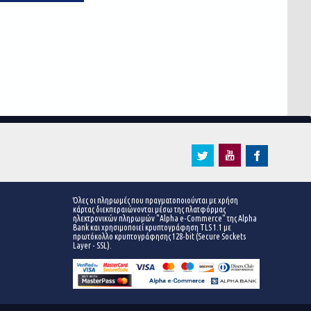
Όλες οι πληρωμές που πραγματοποιούνται με χρήση
κάρτας διεκπεραιώνονται μέσω της πλατφόρμας
ηλεκτρονικών πληρωμών "Alpha e-Commerce" της Alpha
Bank και χρησιμοποιεί κρυπτογράφηση TLS 1.1 με
πρωτόκολλο κρυπτογράφησης 128-bit (Secure Sockets
Layer - SSL).