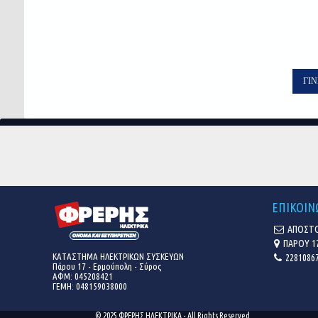
rating
ΓΊΝ
ΕΠΙΚΟΙΝ
ΑΠΟΣΤΟ
ΠΑΡΟΥ 1
ΚΑΤΑΣΤΗΜΑ ΗΛΕΚΤΡΙΚΩΝ ΣΥΣΚΕΥΩΝ
22810867
Πάρου 17 - Ερμούπολη - Σύρος
ΑΦΜ: 045208421
ΓΕΜΗ:
048159038000
© 2025 ΦΡΕΡΗΣ ΗΛΕΚΤΡΙΚΑ - All Rights Reserved.