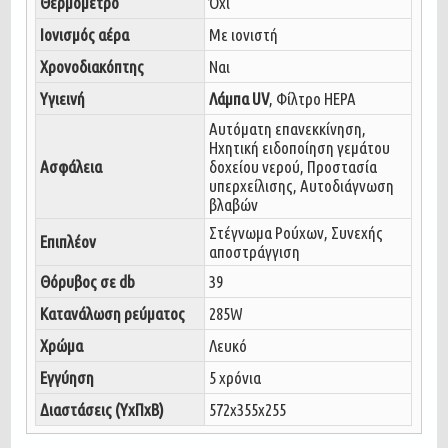
Θερμόμετρο
Όχι
Ιονισμός αέρα
Με ιονιστή
Χρονοδιακόπτης
Ναι
Υγιεινή
Λάμπα UV
, Φίλτρο HEPA
Αυτόματη επανεκκίνηση,
Ηχητική ειδοποίηση γεμάτου
Ασφάλεια
δοχείου νερού, Προστασία
υπερχείλισης, Αυτοδιάγνωση
βλαβών
Στέγνωμα Ρούχων, Συνεχής
Επιπλέον
αποστράγγιση
Θόρυβος σε db
39
Κατανάλωση ρεύματος
285W
Χρώμα
Λευκό
Εγγύηση
5 χρόνια
Διαστάσεις (ΥxΠxΒ)
572x355x255