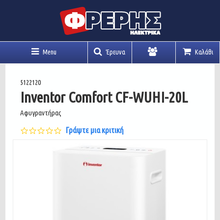
Menu
Έρευνα
Καλάθι
Λογαριασμός
5122120
Inventor Comfort CF-WUHI-20L
Αφυγραντήρας
0.0
Γράψτε μια κριτική
star
rating