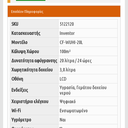
Επιπλέον Πληροφορίες
SKU
5122120
Κατασκευαστής
Inventor
Μοντέλο
CF-WUHI-20L
Κάλυψη Χώρου
100m²
Δυνατότητα αφύγρανσης
20 λίτρα / 24 ώρες
Χωρητικότητα δοχείου
3,8 λίτρα
Οθόνη
LCD
Υγρασία, Γεμάτου δοχείου
Ενδείξεις
νερού
Χειριστήριο ελέγχου
Ψηφιακό
Wi-Fi
Ενσωματωμένο
Υγρόμετρο
Ναι