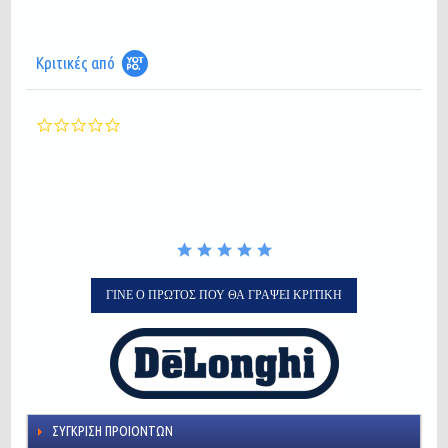
Κριτικές από
0.0
star
rating
ΓΊΝΕ Ο ΠΡΏΤΟΣ ΠΟΥ ΘΑ ΓΡΆΨΕΙ ΚΡΙΤΙΚΉ
ΣΎΓΚΡΙΣΗ ΠΡΟΙΌΝΤΩΝ