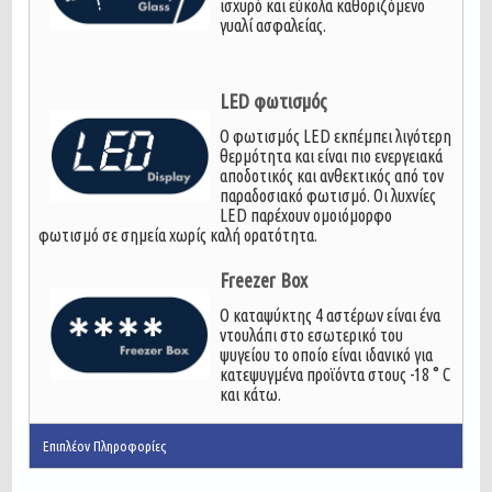
ισχυρό και εύκολα καθοριζόμενο
γυαλί ασφαλείας.
LED φωτισμός
Ο φωτισμός LED εκπέμπει λιγότερη
θερμότητα και είναι πιο ενεργειακά
αποδοτικός και ανθεκτικός από τον
παραδοσιακό φωτισμό. Οι λυχνίες
LED παρέχουν ομοιόμορφο
φωτισμό σε σημεία χωρίς καλή ορατότητα.
Freezer Box
Ο καταψύκτης 4 αστέρων είναι ένα
ντουλάπι στο εσωτερικό του
ψυγείου το οποίο είναι ιδανικό για
κατεψυγμένα προϊόντα στους -18 ° C
και κάτω.
Επιπλέον Πληροφορίες