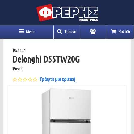
Menu
Έρευνα
Καλάθι
Λογαριασμός
4021417
Delonghi D55TW20G
Ψυγείο
0.0
Γράψτε μια κριτική
star
rating