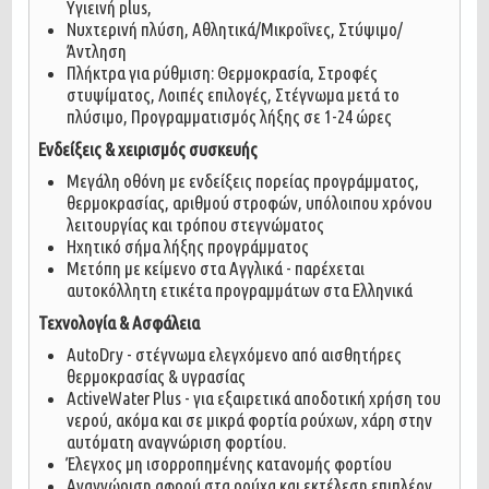
Υγιεινή plus,
Νυχτερινή πλύση, Αθλητικά/Μικροΐνες, Στύψιμο/
Άντληση
Πλήκτρα για ρύθμιση: Θερμοκρασία, Στροφές
στυψίματος, Λοιπές επιλογές, Στέγνωμα μετά το
πλύσιμο, Προγραμματισμός λήξης σε 1-24 ώρες
Ενδείξεις & χειρισμός συσκευής
Μεγάλη οθόνη με ενδείξεις πορείας προγράμματος,
θερμοκρασίας, αριθμού στροφών, υπόλοιπου χρόνου
λειτουργίας και τρόπου στεγνώματος
Ηχητικό σήμα λήξης προγράμματος
Μετόπη με κείμενο στα Αγγλικά - παρέχεται
αυτοκόλλητη ετικέτα προγραμμάτων στα Ελληνικά
Τεχνολογία & Ασφάλεια
AutoDry - στέγνωμα ελεγχόμενο από αισθητήρες
θερμοκρασίας & υγρασίας
ActiveWater Plus - για εξαιρετικά αποδοτική χρήση του
νερού, ακόμα και σε μικρά φορτία ρούχων, χάρη στην
αυτόματη αναγνώριση φορτίου.
Έλεγχος μη ισορροπημένης κατανομής φορτίου
Αναγνώριση αφρού στα ρούχα και εκτέλεση επιπλέον