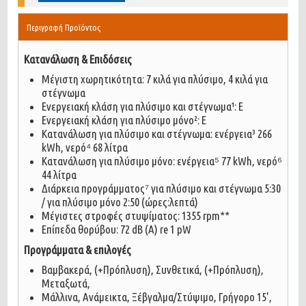
Περιγραφή Προϊόντος
Κατανάλωση & Επιδόσεις
Μέγιστη χωρητικότητα: 7 κιλά για πλύσιμο, 4 κιλά για
στέγνωμα
Ενεργειακή κλάση για πλύσιμο και στέγνωμα¹: E
Ενεργειακή κλάση για πλύσιμο μόνο²: E
Κατανάλωση για πλύσιμο και στέγνωμα: ενέργεια³ 266
kWh, νερό⁴ 68 λίτρα
Κατανάλωση για πλύσιμο μόνο: ενέργεια⁵ 77 kWh, νερό⁶
44 λίτρα
Διάρκεια προγράμματος⁷ για πλύσιμο και στέγνωμα 5:30
/ για πλύσιμο μόνο 2:50 (ώρες:λεπτά)
Μέγιστες στροφές στυψίματος: 1355 rpm**
Επίπεδα θορύβου: 72 dB (A) re 1 pW
Προγράμματα & επιλογές
Βαμβακερά, (+Πρόπλυση), Συνθετικά, (+Πρόπλυση),
Μεταξωτά,
Μάλλινα, Ανάμεικτα, Ξέβγαλμα/Στύψιμο, Γρήγορο 15',