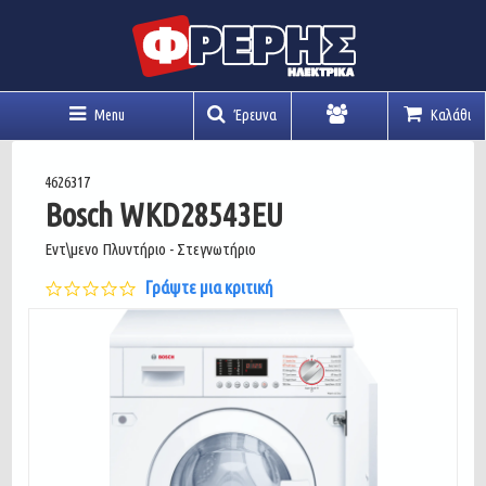
Menu
Έρευνα
Καλάθι
Λογαριασμός
4626317
Bosch WKD28543EU
Εντ\μενο Πλυντήριο - Στεγνωτήριο
0.0
Γράψτε μια κριτική
star
rating