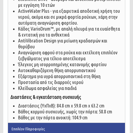
με εγγύηση 10 ετών
ActiveWater Plus - για εξαιρετικά αποδοτική χρήση του
νερού, ακόμα και σε μικρά φορτία ρούχων, χάρη στην
αυτόματη αναγνώριση φορτίου.
Κάδος VarioDrum™, με απαλή πλευρά για τα ευαίσθητα
& εντατική για τα ανθεκτικά
AntiVibration Design για μείωση κραδασμών και
θορύβου
Αναγνώριση αφρού στα ρούχα και εκτέλεση επιπλέον
ξεβγάλματος για τέλειο αποτέλεσμα
Έλεγχος μη ισορροπημένης κατανομής φορτίου
Αυτοκαθαριζόμενη θήκη απορρυπαντικού
Εξάρτημα για υγρά απορρυπαντικά στη θήκη
Προστασία από τις διαρροές νερού
Κλείδωμα ασφαλείας για παιδιά
Διαστάσεις & εγκατάσταση συσκευής
Διαστάσεις (ΥxΠxΒ): 84.8 cm x 59.8 cm x 63.2 cm
Βάθος κορμού συσκευής, χωρίς την πόρτα: 58.8 cm
Βάθος με την πόρτα ανοικτή: 104.9 cm
Επιπλέον Πληροφορίες