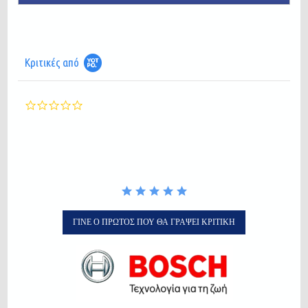
Κριτικές από
0.0
star
rating
ΓΊΝΕ Ο ΠΡΏΤΟΣ ΠΟΥ ΘΑ ΓΡΆΨΕΙ ΚΡΙΤΙΚΉ