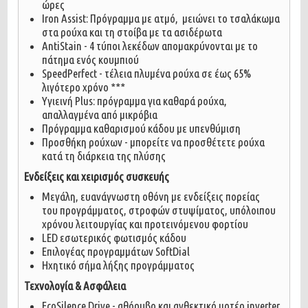
ώρες
Iron Assist: Πρόγραμμα με ατμό, μειώνει το τσαλάκωμα
στα ρούχα και τη στοίβα με τα ασιδέρωτα
AntiStain - 4 τύποι λεκέδων απομακρύνονται με το
πάτημα ενός κουμπιού
SpeedPerfect - τέλεια πλυμένα ρούχα σε έως 65%
λιγότερο χρόνο ***
Υγιεινή Plus: πρόγραμμα για καθαρά ρούχα,
απαλλαγμένα από μικρόβια
Πρόγραμμα καθαρισμού κάδου με υπενθύμιση
Προσθήκη ρούχων - μπορείτε να προσθέτετε ρούχα
κατά τη διάρκεια της πλύσης
Ενδείξεις και χειρισμός συσκευής
Μεγάλη, ευανάγνωστη οθόνη με ενδείξεις πορείας
του προγράμματος, στροφών στυψίματος, υπόλοιπου
χρόνου λειτουργίας και προτεινόμενου φορτίου
LED εσωτερικός φωτισμός κάδου
Επιλογέας προγραμμάτων SoftDial
Ηχητικό σήμα λήξης προγράμματος
Τεχνολογία & Ασφάλεια
EcoSilence Drive - αθόρυβο και ανθεκτικό μοτέρ inverter