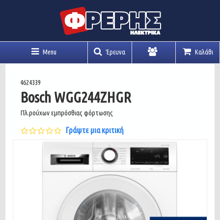
Menu
Έρευνα
Καλάθι
Λογαριασμός
4624339
Bosch WGG244ZHGR
Πλ.ρούχων εμπρόσθιας φόρτωσης
0.0
Γράψτε μια κριτική
star
rating