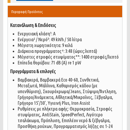
Περιγραφή Προϊόντος
Κατανάλωση & Επιδόσεις
Ενεργειακή κλάση¹: A
Ενέργεια² / Νερό³: 49 kWh / 50 λίτρα
Μέγιστη χωρητικότητα: 9 κιλά
Διάρκεια προγράμματος⁴: 3:48 (ώρες:λεπτά)
Μέγιστες στροφές στυψίματος**: 1400 στροφές/λεπτό
Επίπεδα θορύβου: 71 dB (A) re 1 pW
Προγράμματα & επιλογές
Βαμβακερά, Βαμβακερά Eco 40-60, Συνθετικά,
Μεταξωτά, Μάλλινα, Καθαρισμός κάδου (με
υπενθύμιση), Σκουρόχρωμα/Jeans, Στύψιμο/Άντληση,
Γρήγορο/Ανάμεικτα, Αθλητικά/Μικροΐνες, Ξέβγαλμα,
Γρήγορο 15'/30', Υγιεινή Plus, Iron Assist
Ρυθμίσεις με πλήκτρα αφής: Θερμοκρασία, Στροφές
στυψίματος, AntiStain, SpeedPerfect, Λιγότερο
τσαλάκωμα, Πρόπλυση, Επιπλέον νερό & ξέβγαλμα,
Προσθήκη ρούχων, Προγραμματισμός λήξης σε 1-24