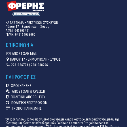
ΚΑΤΑΣΤΗΜΑ ΗΛΕΚΤΡΙΚΩΝ ΣΥΣΚΕΥΩΝ
Πάρου 17 - Ερμούπολη - Σύρος
ΑΦΜ: 045208421
ΓΕΜΗ:
048159038000
ΕΠΙΚΟΙΝΩΝΙΑ
ΑΠΟΣΤΟΛΗ MAIL
ΠΑΡΟΥ 17 - ΕΡΜΟΥΠΟΛΗ - ΣΥΡΟΣ
2281086723 / 2281088296
ΠΛΗΡΟΦΟΡΙΕΣ
ΟΡΟΙ ΧΡΗΣΗΣ
ΑΠΟΣΤΟΛΗ & ΧΡΕΩΣΗ
ΠΟΛΙΤΙΚΗ ΑΠΟΡΡΗΤΟΥ
ΠΟΛΙΤΙΚΗ ΕΠΙΣΤΡΟΦΩΝ
ΤΡΟΠΟΙ ΠΛΗΡΩΜΗΣ
Όλες οι πληρωμές που πραγματοποιούνται με χρήση κάρτας διεκπεραιώνονται μέσω της
πλατφόρμας ηλεκτρονικών πληρωμών "Alpha e-Commerce" της Alpha Bank και
χρησιμοποιεί κρυπτογράφηση TLS 1.1 με πρωτόκολλο κρυπτογράφησης 128-bit (Secure