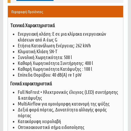
Περιγραφή Προϊόντος
Τεχνικά Χαρακτηριστικά
Ενεργειακή κλάση: E σε μια κλίμακα ενεργειακών
κλάσεων από A έως G
Ετήσια Κατανάλωση Ενέργειας: 262 kWh
Κλιματική Κλάση SN-T
Συνολική Χωρητικότητα: 508 l
Καθαρή Χωρητικότητα Συντήρησης: 400 l
Καθαρή Χωρητικότητα Κατάψυξης : 108 l
Επίπεδα Θορύβου: 40 dB(A) re 1 pW
Γενικά χαρακτηριστικά
Full NoFrost • Ηλεκτρονικός έλεγχος (LED) συντήρησης
& κατάψυξης
MultiAirflow για ομοιόμορφη κατανομή της ψύξης
Δεξιά φορά πόρτας, Δυνατότητα αλλαγής φοράς
πόρτας
Κατακόρυφη χειρολαβή
Οπτικοακουστικό σήμα ειδοποίησης