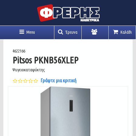
Menu
Έρευνα
Καλάθι
Λογαριασμός
4622166
Pitsos PKNB56XLEP
Ψυγειοκαταψύκτης
0.0
Γράψτε μια κριτική
star
rating