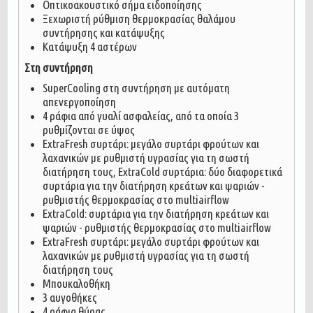
Οπτικοακουστικό σήμα ειδοποίησης
Ξεχωριστή ρύθμιση θερμοκρασίας θαλάμου
συντήρησης και κατάψυξης
Κατάψυξη 4 αστέρων
Στη συντήρηση
SuperCooling στη συντήρηση με αυτόματη
απενεργοποίηση
4 ράφια από γυαλί ασφαλείας, από τα οποία 3
ρυθμίζονται σε ύψος
ExtraFresh συρτάρι: μεγάλο συρτάρι φρούτων και
λαχανικών με ρυθμιστή υγρασίας για τη σωστή
διατήρηση τους, ExtraCold συρτάρια: δύο διαφορετικά
συρτάρια για την διατήρηση κρεάτων και ψαριών -
ρυθμιστής θερμοκρασίας στο multiairflow
ExtraCold: συρτάρια για την διατήρηση κρεάτων και
ψαριών - ρυθμιστής θερμοκρασίας στο multiairflow
ExtraFresh συρτάρι: μεγάλο συρτάρι φρούτων και
λαχανικών με ρυθμιστή υγρασίας για τη σωστή
διατήρηση τους
Μπουκαλοθήκη
3 αυγοθήκες
4 ράφια θύρας