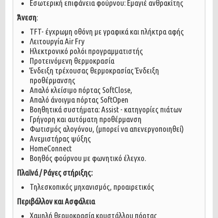
Εσωτερική επιφάνεια φούρνου: Εμαγιέ ανθρακίτης
Άνεση
:
TFT- έγχρωμη οθόνη με γραφικά και πλήκτρα αφής
Λειτουργία Air Fry
Ηλεκτρονικό ρολόι προγραμματιστής
Προτεινόμενη θερμοκρασία
Ένδειξη τρέχουσας θερμοκρασίας Ένδειξη
προθέρμανσης
Απαλό κλείσιμο πόρτας SoftClose,
Απαλό άνοιγμα πόρτας SoftOpen
Βοηθητικά συστήματα: Assist - κατηγορίες πιάτων
Γρήγορη και αυτόματη προθέρμανση
Φωτισμός αλογόνου, (μπορεί να απενεργοποιηθεί)
Ανεμιστήρας ψύξης
HomeConnect
Βοηθός φούρνου με φωνητικό έλεγχο.
Πλαϊνά / Ράγες στήριξης:
Τηλεσκοπικός μηχανισμός, προαιρετικός
Περιβάλλον και Ασφάλεια
Χαμηλή θερμοκρασία κρυστάλλου πόρτας