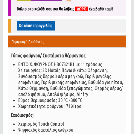
Βάλτο στο καλάθι σου και θα λάβεις
ΔΩΡΟ
ένα
βαθύ ταψί!
Κατόπιν παραγγελίας
Περιγραφή Προϊόντος
Τύπος φούρνου/ Συστήματα θέρμανσης
ENTOIX. ΦΟΥΡΝΟΣ HBG7321B1 με 11 τρόπους
λειτουργίας: 3D Ηotair, Πάνω & κάτω Θέρμανση,
Συνδυασμός θερμού αέρα με γκριλ, Γκριλ μεγάλης
επιφάνειας, Γκριλ μικρής επιφάνειας, Βαθμίδα για πίτσα,
Κάτω θέρμανση, Βαθμίδα ξεπαγώματος, Θερμός αέρας/
απαλό ψήσιμο, Απαλό ψήσιμο, Air fry
Εύρος θερμοκρασίας 30 °C - 300 °C
Χωρητικότητα φούρνου : 71 λίτρα
Σχεδιασμός
:
Χειρισμός Touch Control
Ψηφιακός δακτύλιος ελέγχου