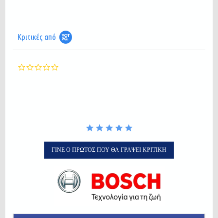
Κριτικές από
0.0
star
rating
ΓΊΝΕ Ο ΠΡΏΤΟΣ ΠΟΥ ΘΑ ΓΡΆΨΕΙ ΚΡΙΤΙΚΉ