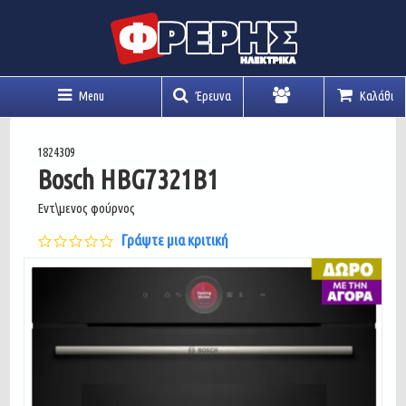
Menu
Έρευνα
Καλάθι
Λογαριασμός
1824309
Bosch HBG7321B1
Εντ\μενος φούρνος
0.0
Γράψτε μια κριτική
star
rating