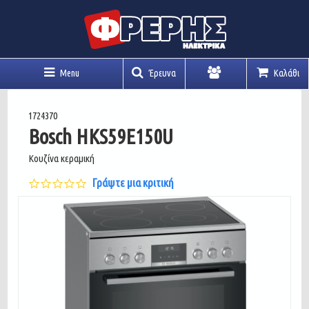
Menu
Έρευνα
Καλάθι
Λογαριασμός
1724370
Bosch HKS59E150U
Κουζίνα κεραμική
0.0
Γράψτε μια κριτική
star
rating