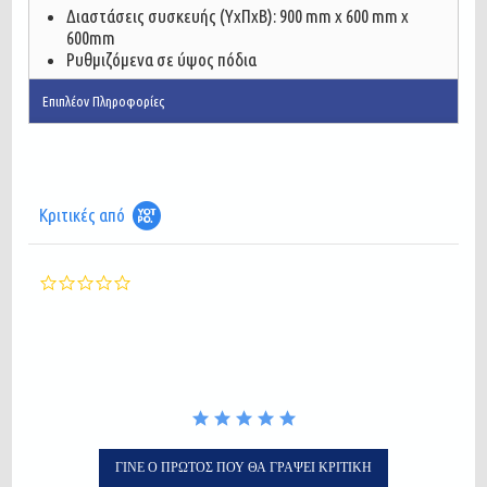
Διαστάσεις συσκευής (ΥxΠxΒ): 900 mm x 600 mm x
600mm
Ρυθμιζόμενα σε ύψος πόδια
Επιπλέον Πληροφορίες
Κριτικές από
0.0
star
rating
ΓΊΝΕ Ο ΠΡΏΤΟΣ ΠΟΥ ΘΑ ΓΡΆΨΕΙ ΚΡΙΤΙΚΉ