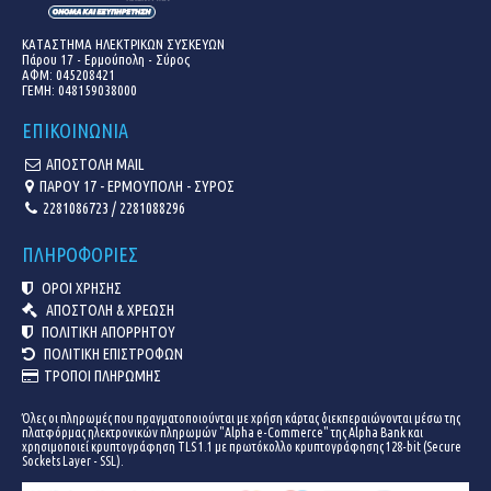
ΚΑΤΑΣΤΗΜΑ ΗΛΕΚΤΡΙΚΩΝ ΣΥΣΚΕΥΩΝ
Πάρου 17 - Ερμούπολη - Σύρος
ΑΦΜ: 045208421
ΓΕΜΗ:
048159038000
ΕΠΙΚΟΙΝΩΝΙΑ
ΑΠΟΣΤΟΛΗ MAIL
ΠΑΡΟΥ 17 - ΕΡΜΟΥΠΟΛΗ - ΣΥΡΟΣ
2281086723 / 2281088296
ΠΛΗΡΟΦΟΡΙΕΣ
ΟΡΟΙ ΧΡΗΣΗΣ
ΑΠΟΣΤΟΛΗ & ΧΡΕΩΣΗ
ΠΟΛΙΤΙΚΗ ΑΠΟΡΡΗΤΟΥ
ΠΟΛΙΤΙΚΗ ΕΠΙΣΤΡΟΦΩΝ
ΤΡΟΠΟΙ ΠΛΗΡΩΜΗΣ
Όλες οι πληρωμές που πραγματοποιούνται με χρήση κάρτας διεκπεραιώνονται μέσω της
πλατφόρμας ηλεκτρονικών πληρωμών "Alpha e-Commerce" της Alpha Bank και
χρησιμοποιεί κρυπτογράφηση TLS 1.1 με πρωτόκολλο κρυπτογράφησης 128-bit (Secure
Sockets Layer - SSL).