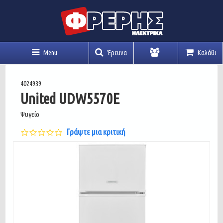
Menu
Έρευνα
Καλάθι
Λογαριασμός
4024939
United UDW5570E
Ψυγείο
0.0
Γράψτε μια κριτική
star
rating