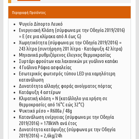
Περιγραφή Προϊόντος
Ψυγείο Δίπορτο Λευκό
Ενεργειακή Κλάση (σύμφωνα με την Οδηγία 2019/2016)
= E (σε μια κλίμακα από Α έως G)
Χωρητικότητα (σύμφωνα με την Οδηγία 2019/2016) =
243 λίτρα (συντήρηση 201 λίτρα - Κατάψυξη 42 λίτρα)
Μηχανικά ρυθμιζόμενος έλεγχος θερμοκρασίας
Συρτάρι φρούτων και λαχανικών με γυάλινο καπάκι
4 Γυάλινα Ράφια ασφαλείας
Εσωτερικός φωτισμός τύπου LED για χαμηλότερη
κατανάλωση
Δυνατότητα αλλαγής φοράς ανοίγματος πόρτας
Κατάψυξη 4 αστέρων
Κλιματική κλάση = N (κατάλληλο για χρήση σε
θερμοκρασίες από 16°C εώς 32°С)
Ψυκτικό μέσο = R600a / 48g
Κατανάλωση ενέργειας (σύμφωνα με την Οδηγία
2019/2016) = 178kWh ανά έτος
Δυνατότητα κατάψυξης (σύμφωνα με την Οδηγία
2019/2016) = 2,6kg/24h