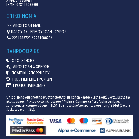
ΓΕΜΗ:
048159038000
ΕΠΙΚΟΙΝΩΝΙΑ
ΑΠΟΣΤΟΛΗ MAIL
ΠΑΡΟΥ 17 - ΕΡΜΟΥΠΟΛΗ - ΣΥΡΟΣ
2281086723 / 2281088296
ΠΛΗΡΟΦΟΡΙΕΣ
ΟΡΟΙ ΧΡΗΣΗΣ
ΑΠΟΣΤΟΛΗ & ΧΡΕΩΣΗ
ΠΟΛΙΤΙΚΗ ΑΠΟΡΡΗΤΟΥ
ΠΟΛΙΤΙΚΗ ΕΠΙΣΤΡΟΦΩΝ
ΤΡΟΠΟΙ ΠΛΗΡΩΜΗΣ
Όλες οι πληρωμές που πραγματοποιούνται με χρήση κάρτας διεκπεραιώνονται μέσω της
πλατφόρμας ηλεκτρονικών πληρωμών "Alpha e-Commerce" της Alpha Bank και
χρησιμοποιεί κρυπτογράφηση TLS 1.1 με πρωτόκολλο κρυπτογράφησης 128-bit (Secure
Sockets Layer - SSL).