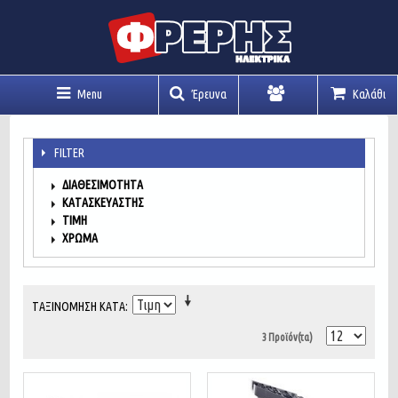
Menu
Έρευνα
Καλάθι
Λογαριασμός
FILTER
ΔΙΑΘΕΣΙΜΌΤΗΤΑ
ΚΑΤΑΣΚΕΥΑΣΤΉΣ
ΤΙΜΉ
ΧΡΏΜΑ
ΤΑΞΙΝΌΜΗΣΗ ΚΑΤΆ
3 Προϊόν(τα)