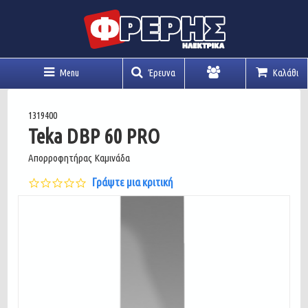
Menu
Έρευνα
Καλάθι
Λογαριασμός
1319400
Teka DBP 60 PRO
Απορροφητήρας Καμινάδα
0.0
Γράψτε μια κριτική
star
rating