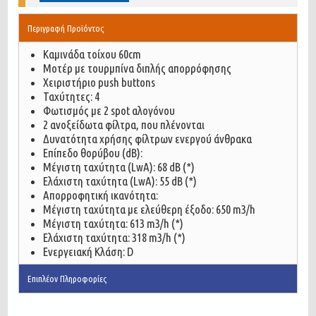
Περιγραφή Προϊόντος
Καμινάδα τοίχου 60cm
Μοτέρ με τουρμπίνα διπλής απορρόφησης
Χειριστήριο push buttons
Ταχύτητες: 4
Φωτισμός με 2 spot αλογόνου
2 ανοξείδωτα φίλτρα, που πλένονται
Δυνατότητα χρήσης φίλτρων ενεργού άνθρακα
Επίπεδο θορύβου (dΒ):
Μέγιστη ταχύτητα (LwA): 68 dB (*)
Ελάχιστη ταχύτητα (LwA): 55 dB (*)
Απορροφητική ικανότητα:
Μέγιστη ταχύτητα με ελεύθερη έξοδο: 650 m3/h
Mέγιστη ταχύτητα: 613 m3/h (*)
Ελάχιστη ταχύτητα: 318 m3/h (*)
Ενεργειακή Κλάση: D
Επιπλέον Πληροφορίες