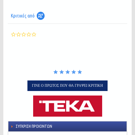
Κριτικές από
0.0
star
rating
ΓΊΝΕ Ο ΠΡΏΤΟΣ ΠΟΥ ΘΑ ΓΡΆΨΕΙ ΚΡΙΤΙΚΉ
ΣΎΓΚΡΙΣΗ ΠΡΟΙΌΝΤΩΝ