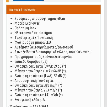
Περιγραφή Προϊόντος
Συρόμενος απορροφητήρας 60cm
Μοτέρ EcoPower
Πρόσοψη Inox
Ηλεκτρονικό χειριστήριο
Tαχύτητες: 5 + 1 εντατική
Φωτισμός με μπάρα LED
Αυτόματη λειτουργία μοτέρ/φωτισμού
2 ανοξείδωτα διακοσμητικά φίλτρα, που πλένονται
Προγραμματισμός χρόνου λειτουργίας
Επίπεδο θορύβου (dΒ):
Εντατική ταχύτητα (LwA): 69 dΒ (*)
Μέγιστη ταχύτητα (LwA): 64 dB (*)
Ελάχιστη ταχύτητα (LwA): 52 dB (*)
Απορροφητική ικανότητα:
Eντατική ταχύτητα: 385 m3/h (*)
Mέγιστη ταχύτητα: 293 m3/h (*)
Ελάχιστη ταχύτητα: 141 m3/h (*)
Ενεργειακή κλάση: Α
(*) σύμφωνα με ΕΕ 65/2014