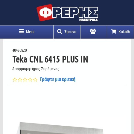
Menu
Έρευνα
Καλάθι
Λογαριασμός
40436820
Teka CNL 6415 PLUS IN
Απορροφητήρας Συρόμενος
0.0
Γράψτε μια κριτική
star
rating