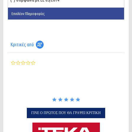
Επιπλέον Πληροφορίες
Κριτικές από
0.0
star
rating
ΓΊΝΕ Ο ΠΡΏΤΟΣ ΠΟΥ ΘΑ ΓΡΆΨΕΙ ΚΡΙΤΙΚΉ