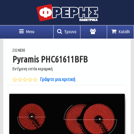
Menu
Έρευνα
Καλάθι
Λογαριασμός
2324830
Pyramis PHC61611BFB
Εντ\μενη εστία κεραμική
0.0
Γράψτε μια κριτική
star
rating