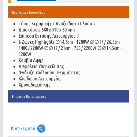
Περιγραφή Προϊόντος
Τύπος
Κεραμική με Ανοξείδωτο Πλαίσιο
Διαστάσεις
580 x 510 x 50 mm
Επίπεδα Έντασης Λειτουργίας
9
6 Ζώνες Highlights ∅14,5cm - 1200W ∅∅17 / 26,5cm -
1400 / 2200W ∅∅12 / 21cm - 750 / 2200W ∅∅14,5cm -
1200W
Κομβία
Aφής
Ασφάλεια Υπερχείλισης
Ένδειξη Υπόλοιπου Θερμότητας
Κλείδωμα Λειτουργίας
Χρονοδιακόπτης
Επιπλέον Πληροφορίες
Κριτικές από