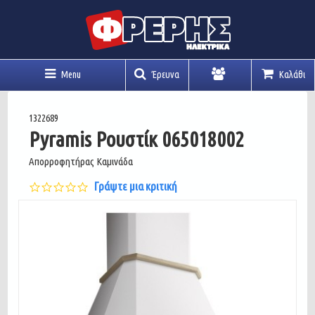
Menu
Έρευνα
Καλάθι
Λογαριασμός
1322689
Pyramis Ρουστίκ 065018002
Απορροφητήρας Καμινάδα
0.0
Γράψτε μια κριτική
star
rating