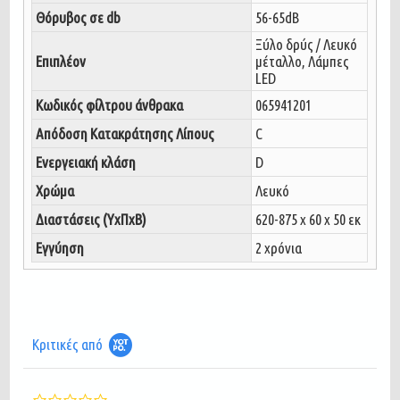
Θόρυβος σε db
56-65dB
Ξύλο δρύς / Λευκό
Επιπλέον
μέταλλο, Λάμπες
LED
Κωδικός φίλτρου άνθρακα
065941201
Απόδοση Κατακράτησης Λίπους
C
Ενεργειακή κλάση
D
Χρώμα
Λευκό
Διαστάσεις (ΥxΠxΒ)
620-875 x 60 x 50 εκ
Εγγύηση
2 χρόνια
Κριτικές από
0.0