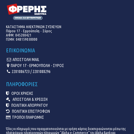
ΚΑΤΑΣΤΗΜΑ ΗΛΕΚΤΡΙΚΩΝ ΣΥΣΚΕΥΩΝ
Πάρου 17 - Ερμούπολη - Σύρος
ΑΦΜ: 045208421
ΓΕΜΗ:
048159038000
ΕΠΙΚΟΙΝΩΝΙΑ
ΑΠΟΣΤΟΛΗ MAIL
ΠΑΡΟΥ 17 - ΕΡΜΟΥΠΟΛΗ - ΣΥΡΟΣ
2281086723 / 2281088296
ΠΛΗΡΟΦΟΡΙΕΣ
ΟΡΟΙ ΧΡΗΣΗΣ
ΑΠΟΣΤΟΛΗ & ΧΡΕΩΣΗ
ΠΟΛΙΤΙΚΗ ΑΠΟΡΡΗΤΟΥ
ΠΟΛΙΤΙΚΗ ΕΠΙΣΤΡΟΦΩΝ
ΤΡΟΠΟΙ ΠΛΗΡΩΜΗΣ
Όλες οι πληρωμές που πραγματοποιούνται με χρήση κάρτας διεκπεραιώνονται μέσω της
πλατφόρμας ηλεκτρονικών πληρωμών "Alpha e-Commerce" της Alpha Bank και