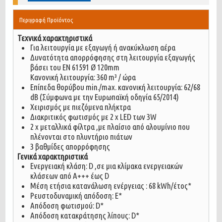
Περιγραφή Προϊόντος
Τεχνικά χαρακτηριστικά
Για λειτουργία με εξαγωγή ή ανακύκλωση αέρα
Δυνατότητα απορρόφησης στη λειτουργία εξαγωγής
βάσει του EN 61591 Ø 120mm
Κανονική λειτουργία: 360 m³ / ώρα
Επίπεδα θορύβου min./max. κανονική λειτουργία: 62/68
dB (Σύμφωνα με την Ευρωπαϊκή οδηγία 65/2014)
Χειρισμός με πιεζόμενα πλήκτρα
Διακριτικός φωτισμός με 2 x LED των 3W
2 x μεταλλικά φίλτρα ,με πλαίσιο από αλουμίνιο που
πλένονται στο πλυντήριο πιάτων
3 βαθμίδες απορρόφησης
Γενικά χαρακτηριστικά
Ενεργειακή κλάση: D ,σε μια κλίμακα ενεργειακών
κλάσεων από Α+++ έως D
Μέση ετήσια κατανάλωση ενέργειας : 68 kWh/έτος*
Ρευστοδυναμική απόδοση: E*
Απόδοση φωτισμού: D*
Απόδοση κατακράτησης λίπους: D*