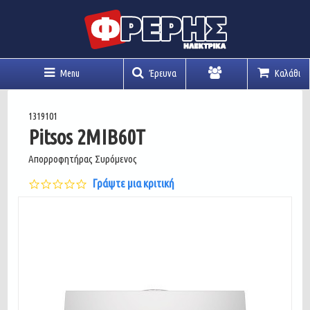
Menu
Έρευνα
Καλάθι
Λογαριασμός
1319101
Pitsos 2MIB60T
Απορροφητήρας Συρόμενος
0.0
Γράψτε μια κριτική
star
rating