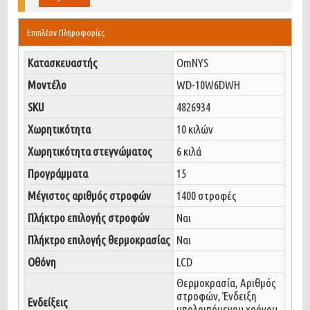
Επιπλέον Πληροφορίες
Κατασκευαστής
OmNYS
Μοντέλο
WD-10W6DWH
SKU
4826934
Χωρητικότητα
10 κιλών
Χωρητικότητα στεγνώματος
6 κιλά
Προγράμματα
15
Μέγιστος αριθμός στροφών
1400 στροφές
Πλήκτρο επιλογής στροφών
Ναι
Πλήκτρο επιλογής θερμοκρασίας
Ναι
Οθόνη
LCD
Θερμοκρασία, Αριθμός
στροφών, Ένδειξη
Ενδείξεις
υπολοιπόμενου χρόνου,