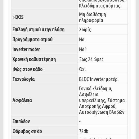
Κλειδώματος πόρτας
Μη διαθέσιμη
i-DOS
πληροφορία
Επιλογή ατμού στην πλύση
Χωρίς
Προγράμματα ατμού
Ναι
Inverter moter
Ναί
Χρονική καθυστέρηση
Έως 24 ώρες
Φώς στον κάδο
Όχι
Τεχνολογία
BLDC Inverter μοτέρ
Γονικό κλείδωμα,
Ασφάλεια
Ασφάλεια
υπερχείλισης, Σύστημα
Αποτροπής Αφρού,
Αυτοδιάγνωση Βλαβών
Επιπλέον
-
Θόρυβος σε db
72db