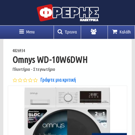
Menu
Έρευνα
Καλάθι
Λογαριασμός
4826934
Omnys WD-10W6DWH
Πλυντήριο - Στεγνωτήριο
0.0
Γράψτε μια κριτική
star
rating