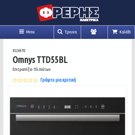
Menu
Έρευνα
Καλάθι
Λογαριασμός
4526970
Omnys TTD55BL
Επιτραπέζιο Πλ.πιάτων
0.0
Γράψτε μια κριτική
star
rating