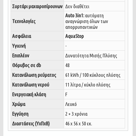
Συρτάρι μαχαιροπίρουνων
Δεν διαθέτει
Auto 3in1:
αυτόματη
Τεχνολογίες
αναγνώριση όλων των
απορρυπαντικών
Ασφάλεια
AquaStop
Υγιεινή
-
Επιπλέον
Δυνατότητα Μισής Πλύσης
Θόρυβος σε db
48
Κατανάλωση ρεύματος
61 kWh / 100 κύκλους πλύσης
Kατανάλωση νερού
11 λίτρα / κύκλο πλύσης
Ενεργειακή κλάση
F
Χρώμα
Λευκό
Εγγύηση
2 + 3 χρόνια
Διαστάσεις (ΥxΠxΒ)
46 x 56 x 50 εκ.