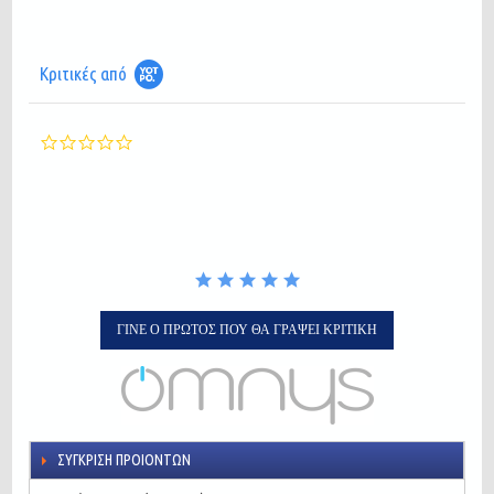
Κριτικές από
0.0
star
rating
ΓΊΝΕ Ο ΠΡΏΤΟΣ ΠΟΥ ΘΑ ΓΡΆΨΕΙ ΚΡΙΤΙΚΉ
ΣΎΓΚΡΙΣΗ ΠΡΟΙΌΝΤΩΝ