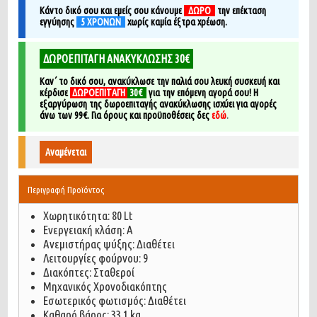
Κάντο δικό σου και εμείς σου κάνουμε
ΔΩΡΟ
την επέκταση
εγγύησης
5 ΧΡΟΝΩΝ
χ
ωρίς καμία έξτρα χρέωση.
ΔΩΡΟΕΠΙΤΑΓΗ ΑΝΑΚΥΚΛΩΣΗΣ 30€
Καν΄ το δικό σου, ανακύκλωσε την παλιά σου λευκή συσκευή και
κέρδισε
ΔΩΡΟΕΠΙΤΑΓΗ
30€
για την επόμενη αγορά σου!
Η
εξαργύρωση της δωροεπιταγής ανακύκλωσης ισχύει για αγορές
άνω των 99€. Για όρους και προϋποθέσεις δες
εδώ
.
Αναμένεται
Περιγραφή Προϊόντος
Χωρητικότητα: 80 Lt
Ενεργειακή κλάση: A
Ανεμιστήρας ψύξης: Διαθέτει
Λειτουργίες φούρνου: 9
Διακόπτες: Σταθεροί
Μηχανικός Χρονοδιακόπτης
Εσωτερικός φωτισμός: Διαθέτει
Καθαρό βάρος: 33.1 kg