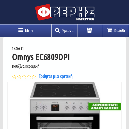
Menu
Έρευνα
Καλάθι
Λογαριασμός
1726911
Omnys EC6809DPI
Κουζίνα κεραμική
0.0
Γράψτε μια κριτική
star
rating