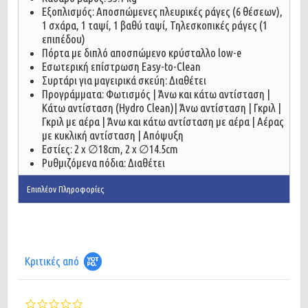
Εξοπλισμός: Αποσπώμενες πλευρικές ράγες (6 θέσεων),
1 σχάρα, 1 ταψί, 1 βαθύ ταψί, Τηλεσκοπικές ράγες (1
επιπέδου)
Πόρτα με διπλό αποσπώμενο κρύσταλλο low-e
Εσωτερική επίστρωση Easy-to-Clean
Συρτάρι για μαγειρικά σκεύη: Διαθέτει
Προγράμματα: Φωτισμός | Άνω και κάτω αντίσταση |
Κάτω αντίσταση (Hydro Clean)| Άνω αντίσταση | Γκριλ |
Γκριλ με αέρα | Άνω και κάτω αντίσταση με αέρα | Αέρας
με κυκλική αντίσταση | Απόψυξη
Εστίες: 2 x ∅18cm, 2 x ∅14.5cm
Ρυθμιζόμενα πόδια: Διαθέτει
Επιπλέον Πληροφορίες
Κριτικές από
0.0