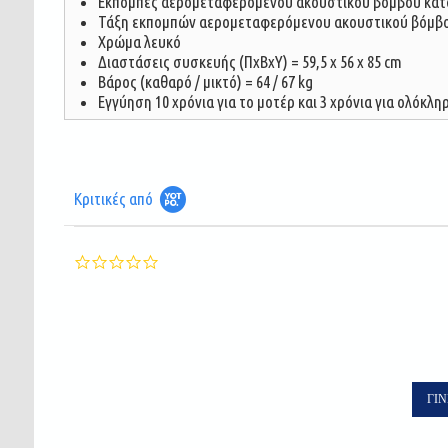
Εκπομπές αερομεταφερόμενου ακουστικού βόμβου κατά 
Τάξη εκπομπών αερομεταφερόμενου ακουστικού βόμβου 
Χρώμα λευκό
Διαστάσεις συσκευής (ΠxBxY) = 59,5 x 56 x 85 cm
Βάρος (καθαρό / μικτό) = 64 / 67 kg
Εγγύηση 10 χρόνια για το μοτέρ και 3 χρόνια για ολόκλ
Κριτικές από
0.0
star
rating
ΓΊΝ