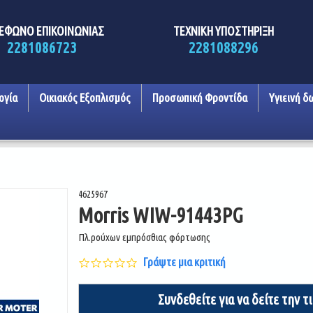
ΕΦΩΝΟ ΕΠΙΚΟΙΝΩΝΙΑΣ
ΤΕΧΝΙΚΗ ΥΠΟΣΤΗΡΙΞΗ
2281086723
2281088296
ογία
Οικιακός Εξοπλισμός
Προσωπική Φροντίδα
Υγιεινή δ
4625967
Morris WIW-91443PG
Πλ.ρούχων εμπρόσθιας φόρτωσης
0.0
Γράψτε μια κριτική
star
rating
Συνδεθείτε για να δείτε την τ