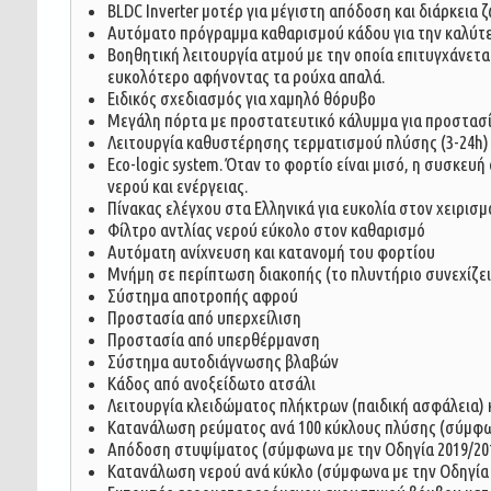
BLDC Inverter μοτέρ για μέγιστη απόδοση και διάρκεια
Αυτόματο πρόγραμμα καθαρισμού κάδου για την καλύτ
Βοηθητική λειτουργία ατμού με την οποία επιτυγχάνετ
ευκολότερο αφήνοντας τα ρούχα απαλά.
Ειδικός σχεδιασμός για χαμηλό θόρυβο
Μεγάλη πόρτα με προστατευτικό κάλυμμα για προστασί
Λειτουργία καθυστέρησης τερματισμού πλύσης (3-24h)
Eco-logic system. Όταν το φορτίο είναι μισό, η συσκε
νερού και ενέργειας.
Πίνακας ελέγχου στα Ελληνικά για ευκολία στον χειρισμ
Φίλτρο αντλίας νερού εύκολο στον καθαρισμό
Αυτόματη ανίχνευση και κατανομή του φορτίου
Μνήμη σε περίπτωση διακοπής (το πλυντήριο συνεχίζει
Σύστημα αποτροπής αφρού
Προστασία από υπερχείλιση
Προστασία από υπερθέρμανση
Σύστημα αυτοδιάγνωσης βλαβών
Κάδος από ανοξείδωτο ατσάλι
Λειτουργία κλειδώματος πλήκτρων (παιδική ασφάλεια) 
Κατανάλωση ρεύματος ανά 100 κύκλους πλύσης (σύμφων
Απόδοση στυψίματος (σύμφωνα με την Οδηγία 2019/2014
Kατανάλωση νερού ανά κύκλο (σύμφωνα με την Οδηγία 2