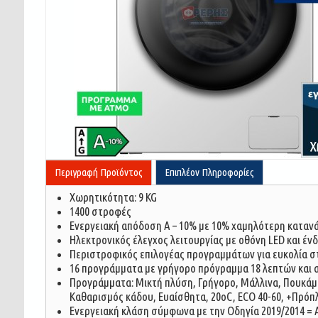
Περιγραφή Προϊόντος
Επιπλέον Πληροφορίες
Χωρητικότητα: 9 KG
1400 στροφές
Ενεργειακή απόδοση A – 10% με 10% χαμηλότερη καταν
Ηλεκτρονικός έλεγχος λειτουργίας με οθόνη LED και έ
Περιστροφικός επιλογέας προγραμμάτων για ευκολία σ
16 προγράμματα με γρήγορο πρόγραμμα 18 λεπτών και 
Προγράμματα: Μικτή πλύση, Γρήγορο, Μάλλινα, Πουκάμι
Καθαρισμός κάδου, Ευαίσθητα, 20οC, ECO 40-60, +Πρό
Ενεργειακή κλάση σύμφωνα με την Οδηγία 2019/2014 = A