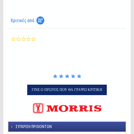
Κριτικές από
0.0
star
rating
ΓΊΝΕ Ο ΠΡΏΤΟΣ ΠΟΥ ΘΑ ΓΡΆΨΕΙ ΚΡΙΤΙΚΉ
ΣΎΓΚΡΙΣΗ ΠΡΟΙΌΝΤΩΝ