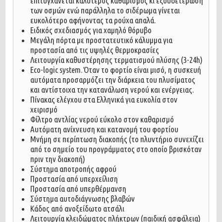
επιτυγχάνεται καλύτερος καθαρισμός κι εξουδετέρωση
των οσμών ενώ παράλληλα το σιδέρωμα γίνεται
ευκολότερο αφήνοντας τα ρούχα απαλά.
Ειδικός σχεδιασμός για χαμηλό θόρυβο
Μεγάλη πόρτα με προστατευτικό κάλυμμα για
προστασία από τις υψηλές θερμοκρασίες
Λειτουργία καθυστέρησης τερματισμού πλύσης (3-24h)
Eco-logic system. Όταν το φορτίο είναι μισό, η συσκευή
αυτόματα προσαρμόζει την διάρκεια του πλυσίματος
και αντίστοιχα την κατανάλωση νερού και ενέργειας.
Πίνακας ελέγχου στα Ελληνικά για ευκολία στον
χειρισμό
Φίλτρο αντλίας νερού εύκολο στον καθαρισμό
Αυτόματη ανίχνευση και κατανομή του φορτίου
Μνήμη σε περίπτωση διακοπής (το πλυντήριο συνεχίζει
από το σημείο του προγράμματος στο οποίο βρισκόταν
πριν την διακοπή)
Σύστημα αποτροπής αφρού
Προστασία από υπερχείλιση
Προστασία από υπερθέρμανση
Σύστημα αυτοδιάγνωσης βλαβών
Κάδος από ανοξείδωτο ατσάλι
Λειτουργία κλειδώματος πλήκτρων (παιδική ασφάλεια)