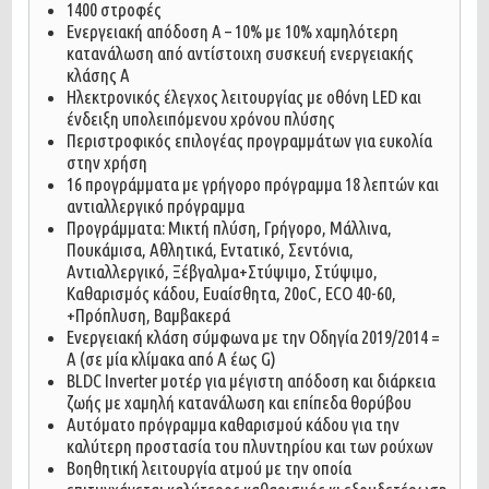
1400 στροφές
Ενεργειακή απόδοση A – 10% με 10% χαμηλότερη
κατανάλωση από αντίστοιχη συσκευή ενεργειακής
κλάσης Α
Ηλεκτρονικός έλεγχος λειτουργίας με οθόνη LED και
ένδειξη υπολειπόμενου χρόνου πλύσης
Περιστροφικός επιλογέας προγραμμάτων για ευκολία
στην χρήση
16 προγράμματα με γρήγορο πρόγραμμα 18 λεπτών και
αντιαλλεργικό πρόγραμμα
Προγράμματα: Μικτή πλύση, Γρήγορο, Μάλλινα,
Πουκάμισα, Αθλητικά, Εντατικό, Σεντόνια,
Αντιαλλεργικό, Ξέβγαλμα+Στύψιμο, Στύψιμο,
Καθαρισμός κάδου, Ευαίσθητα, 20οC, ECO 40-60,
+Πρόπλυση, Βαμβακερά
Ενεργειακή κλάση σύμφωνα με την Οδηγία 2019/2014 =
A (σε μία κλίμακα από A έως G)
BLDC Inverter μοτέρ για μέγιστη απόδοση και διάρκεια
ζωής με χαμηλή κατανάλωση και επίπεδα θορύβου
Αυτόματο πρόγραμμα καθαρισμού κάδου για την
καλύτερη προστασία του πλυντηρίου και των ρούχων
Βοηθητική λειτουργία ατμού με την οποία