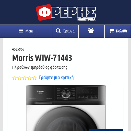
Menu
Έρευνα
Καλάθι
Λογαριασμός
4625965
Morris WIW-71443
Πλ.ρούχων εμπρόσθιας φόρτωσης
0.0
Γράψτε μια κριτική
star
rating