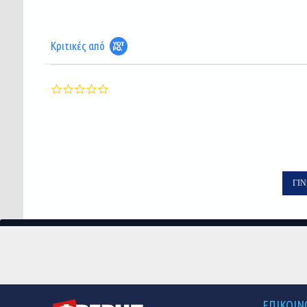
Κριτικές από
0.0
star
rating
ΓΊΝ
ΕΠΙΚΟΙΝ