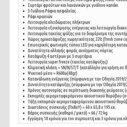
Συρτάρι φρούτων και λαχανικών με γυάλινο καπάκι
3 Γυάλινα Ράφια ασφαλείας
Ράφι κρασιών
Λειτουργία κλειδώματος πλήκτρων
Λειτουργία εξοικόμησης ενέργειας και λειτουργία διακ
Λειτουργία ταχείας ψύξης για το διαμέρισμα της συντ
Χώρος ημικατάψυξης χωρητικότητας 22lt (fresh zone 
Εσωτερικός φωτισμός τύπου LED για χαμηλότερη κατ
Δυνατότητα αλλαγής φοράς ανοίγματος πόρτας
Κατάψυξη 4 αστέρων με 3 συρτάρια
Λειτουργία super freeze (ταχείας κατάψυξης)
Κλιματική κλάση = SΝ/N/ST/Τ (κατάλληλο για χρήση σε 
Ψυκτικό μέσο = R600a(48gr)
Κατανάλωση ενέργειας (σύμφωνα με την Οδηγία 2019/20
Δυνατότητα κατάψυξης (σύμφωνα με την Οδηγία 2019/2
Χρόνος αυτονομίας σε περίπτωση διακοπής ρεύματος (σ
Εκπομπές αερομεταφερόμενου ακουστικού θορύβου (σύ
Τάξη εκπομπών αερομεταφερόμενου ακουστικού θορύβο
Διαστάσεις συσκευής (ΠxBxY) = 60 x 65,8 x 195 εκ.
Βάρος συσκευής (καθαρό / μικτό) = 66 / 72 kg
Εγγύηση 10 χρόνια για τον συμπιεστή και 3 χρόνια για 