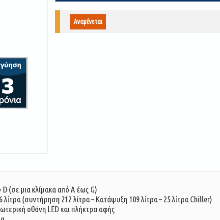
Αναμένεται
 D (σε μια κλίμακα από Α έως G)
λίτρα (συντήρηση 212 λίτρα – Κατάψυξη 109 λίτρα – 25 λίτρα Chiller)
ξωτερική οθόνη LED και πλήκτρα αφής
ng