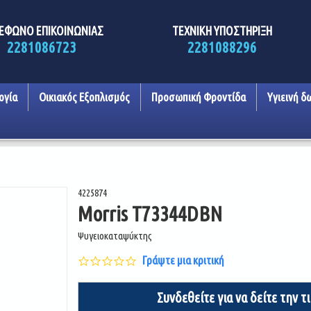
ΕΦΩΝΟ ΕΠΙΚΟΙΝΩΝΙΑΣ
ΤΕΧΝΙΚΗ ΥΠΟΣΤΗΡΙΞΗ
2281086723
2281088296
ογία
Οικιακός Εξοπλισμός
Προσωπική Φροντίδα
Υγιεινή δ
4225874
Morris T73344DBN
Ψυγειοκαταψύκτης
0.0
Γράψτε μια κριτική
star
rating
Συνδεθείτε για να δείτε την τ