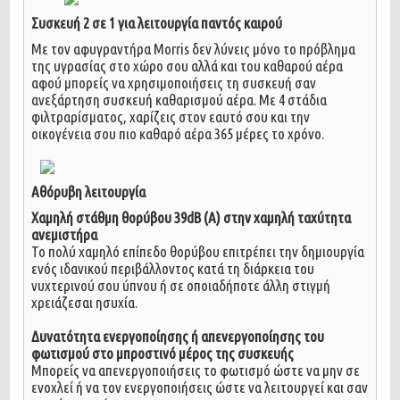
Συσκευή 2 σε 1 για λειτουργία παντός καιρού
Με τον αφυγραντήρα Morris δεν λύνεις μόνο το πρόβλημα
της υγρασίας στο χώρο σου αλλά και του καθαρού αέρα
αφού μπορείς να χρησιμοποιήσεις τη συσκευή σαν
ανεξάρτηση συσκευή καθαρισμού αέρα. Με 4 στάδια
φιλτραρίσματος, χαρίζεις στον εαυτό σου και την
οικογένεια σου πιο καθαρό αέρα 365 μέρες το χρόνο.
Αθόρυβη λειτουργία
Χαμηλή στάθμη θορύβου 39dB (A) στην χαμηλή ταχύτητα
ανεμιστήρα
Το πολύ χαμηλό επίπεδο θορύβου επιτρέπει την δημιουργία
ενός ιδανικού περιβάλλοντος κατά τη διάρκεια του
νυχτερινού σου ύπνου ή σε οποιαδήποτε άλλη στιγμή
χρειάζεσαι ησυχία.
Δυνατότητα ενεργοποίησης ή απενεργοποίησης του
φωτισμού στο μπροστινό μέρος της συσκευής
Μπορείς να απενεργοποιήσεις το φωτισμό ώστε να μην σε
ενοχλεί ή να τον ενεργοποιήσεις ώστε να λειτουργεί και σαν