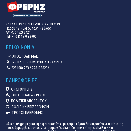
ΚΑΤΑΣΤΗΜΑ ΗΛΕΚΤΡΙΚΩΝ ΣΥΣΚΕΥΩΝ
Πάρου 17 - Ερμούπολη - Σύρος
ΑΦΜ: 045208421
ΓΕΜΗ:
048159038000
ΕΠΙΚΟΙΝΩΝΙΑ
ΑΠΟΣΤΟΛΗ MAIL
ΠΑΡΟΥ 17 - ΕΡΜΟΥΠΟΛΗ - ΣΥΡΟΣ
2281086723 / 2281088296
ΠΛΗΡΟΦΟΡΙΕΣ
ΟΡΟΙ ΧΡΗΣΗΣ
ΑΠΟΣΤΟΛΗ & ΧΡΕΩΣΗ
ΠΟΛΙΤΙΚΗ ΑΠΟΡΡΗΤΟΥ
ΠΟΛΙΤΙΚΗ ΕΠΙΣΤΡΟΦΩΝ
ΤΡΟΠΟΙ ΠΛΗΡΩΜΗΣ
Όλες οι πληρωμές που πραγματοποιούνται με χρήση κάρτας διεκπεραιώνονται μέσω της
πλατφόρμας ηλεκτρονικών πληρωμών "Alpha e-Commerce" της Alpha Bank και