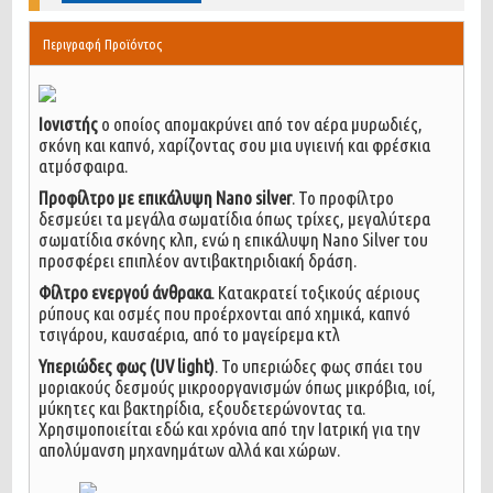
Περιγραφή Προϊόντος
Ιονιστής
ο οποίος απομακρύνει από τον αέρα μυρωδιές,
σκόνη και καπνό, χαρίζοντας σου μια υγιεινή και φρέσκια
ατμόσφαιρα.
Προφίλτρο με επικάλυψη Nano silver
. Το προφίλτρο
δεσμεύει τα μεγάλα σωματίδια όπως τρίχες, μεγαλύτερα
σωματίδια σκόνης κλπ, ενώ η επικάλυψη Nano Silver του
προσφέρει επιπλέον αντιβακτηριδιακή δράση.
Φίλτρο ενεργού άνθρακα
. Κατακρατεί τοξικούς αέριους
ρύπους και οσμές που προέρχονται από χημικά, καπνό
τσιγάρου, καυσαέρια, από το μαγείρεμα κτλ
Υπεριώδες φως (UV light)
. Το υπεριώδες φως σπάει του
μοριακούς δεσμούς μικροοργανισμών όπως μικρόβια, ιοί,
μύκητες και βακτηρίδια, εξουδετερώνοντας τα.
Χρησιμοποιείται εδώ και χρόνια από την Ιατρική για την
απολύμανση μηχανημάτων αλλά και χώρων.