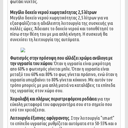
φωτάκι νυχτός.
Μεγάλο δοχείο νερού χωρητικότητας 2,5 λίτρων
Μεγάλο δοχείο νερού χωρητικότητας 2,5 λίτρων για να
εξασφαλίζεται η αδιάλειπτη λειτουργία της συσκευής για
πολλές ώρες. Άδειασε το δοχείο νερού και τοποθέτησέ το
πίσω στην θέση του με μια απλή κίνηση. Η συσκευή θα
συνεχίσει τη λειτουργία της αυτόματα.
Φωτισμός στην πρόσοψη που αλλάζει χρώμα ανάλογα με
την υγρασία του χώρου
. Όταν η υγρασία είναι μικρότερη
απο 60% ο φωτισμός γίνεται μπλε. Όταν η υγρασία είναι
μεταξύ του 60% και 80% το φως γίνεται πράσινο, ενώ όταν η
υγρασία υπερβαίνει το 80% γίνεται κόκκινο. Με αυτόν τον
τρόπο μπορείς με μια απλή ματιά να καταλάβεις τα επίπεδα
της υγρασίας στον χώρο σου.
Χειρολαβή και πλήρως περιστρεφόμενα ροδάκια
για την
εύκολη μεταφορά του αφυγραντήρα σου στο σημείο που
εσύ τον χρειάζεσαι.
Λειτουργία έξυπνης αφύγρανσης
. Στην λειτουργία "smart"
το επίπεδο υγρασίας ρυθμίζεται αυτόματα στο 50-55% και ο