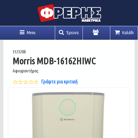
Menu
Έρευνα
Καλάθι
Λογαριασμός
5123208
Morris MDB-16162HIWC
Αφυγραντήρας
0.0
Γράψτε μια κριτική
star
rating