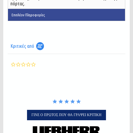
πόρτας.
Επιπλέον Πληροφορίες
Κριτικές από
0.0
star
rating
ΓΊΝΕ Ο ΠΡΏΤΟΣ ΠΟΥ ΘΑ ΓΡΆΨΕΙ ΚΡΙΤΙΚΉ