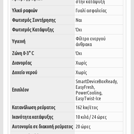
στην κατάψυξη
Υλικό ραφιών
Γυαλί ασφαλείας
Φωτισμός Συντήρησης
Ναι
Φωτισμός Κατάψυξης
Όχι
Φίλτρο ενεργού
Υγιεινή
άνθρακα
Ζώνη 0-3° C
Όχι
Διανομέας
Χωρίς
Δοχείο νερού
Χωρίς
SmartDeviceBoxReady,
EasyFresh,
Επιπλέον
PowerCooling,
EasyTwist-Ice
Κατανάλωση ρεύματος
162 kw/έτος
Ικανότητα κατάψυξης
10 κιλά / 24 ώρες
Αυτονομία σε διακοπή ρεύματος
20 ώρες