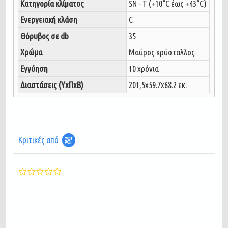
Κατηγορία κλίματος
SN - T (+10°C έως +43°C)
Ενεργειακή κλάση
C
Θόρυβος σε db
35
Χρώμα
Μαύρος κρύσταλλος
Εγγύηση
10 χρόνια
Διαστάσεις (ΥxΠxΒ)
201,5x59.7x68.2 εκ.
Κριτικές από
0.0
star
rating