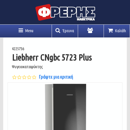
Menu
Έρευνα
Καλάθι
Λογαριασμός
4225756
Liebherr CNgbc 5723 Plus
Ψυγειοκαταψύκτης
0.0
Γράψτε μια κριτική
star
rating