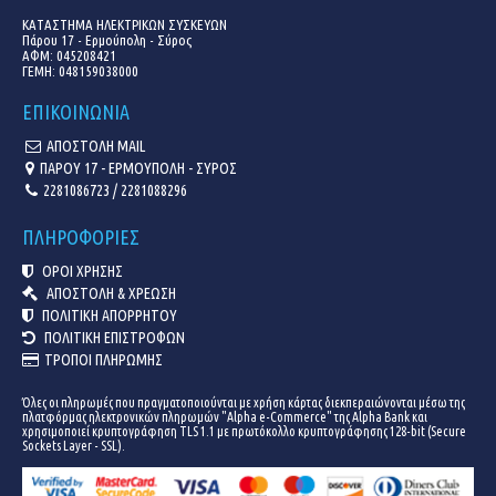
ΚΑΤΑΣΤΗΜΑ ΗΛΕΚΤΡΙΚΩΝ ΣΥΣΚΕΥΩΝ
Πάρου 17 - Ερμούπολη - Σύρος
ΑΦΜ: 045208421
ΓΕΜΗ:
048159038000
ΕΠΙΚΟΙΝΩΝΙΑ
ΑΠΟΣΤΟΛΗ MAIL
ΠΑΡΟΥ 17 - ΕΡΜΟΥΠΟΛΗ - ΣΥΡΟΣ
2281086723 / 2281088296
ΠΛΗΡΟΦΟΡΙΕΣ
ΟΡΟΙ ΧΡΗΣΗΣ
ΑΠΟΣΤΟΛΗ & ΧΡΕΩΣΗ
ΠΟΛΙΤΙΚΗ ΑΠΟΡΡΗΤΟΥ
ΠΟΛΙΤΙΚΗ ΕΠΙΣΤΡΟΦΩΝ
ΤΡΟΠΟΙ ΠΛΗΡΩΜΗΣ
Όλες οι πληρωμές που πραγματοποιούνται με χρήση κάρτας διεκπεραιώνονται μέσω της
πλατφόρμας ηλεκτρονικών πληρωμών "Alpha e-Commerce" της Alpha Bank και
χρησιμοποιεί κρυπτογράφηση TLS 1.1 με πρωτόκολλο κρυπτογράφησης 128-bit (Secure
Sockets Layer - SSL).