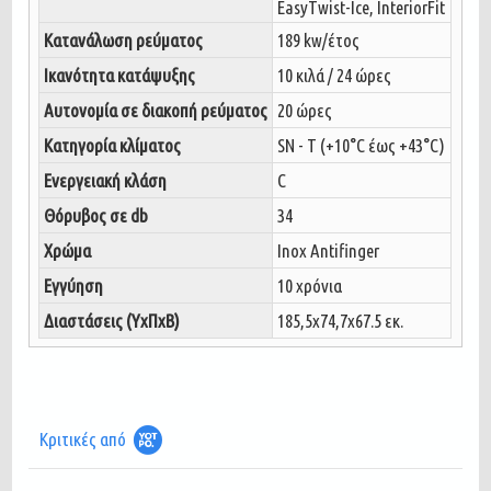
EasyTwist-Ice, InteriorFit
Κατανάλωση ρεύματος
189 kw/έτος
Ικανότητα κατάψυξης
10 κιλά / 24 ώρες
Αυτονομία σε διακοπή ρεύματος
20 ώρες
Κατηγορία κλίματος
SN - T (+10°C έως +43°C)
Ενεργειακή κλάση
C
Θόρυβος σε db
34
Χρώμα
Inox Antifinger
Εγγύηση
10 χρόνια
Διαστάσεις (ΥxΠxΒ)
185,5x74,7x67.5 εκ.
Κριτικές από