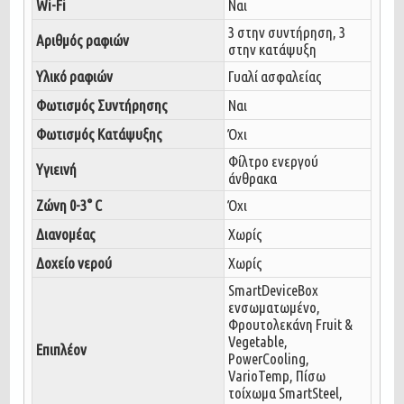
Wi-Fi
Ναι
3 στην συντήρηση, 3
Αριθμός ραφιών
στην κατάψυξη
Υλικό ραφιών
Γυαλί ασφαλείας
Φωτισμός Συντήρησης
Ναι
Φωτισμός Κατάψυξης
Όχι
Φίλτρο ενεργού
Υγιεινή
άνθρακα
Ζώνη 0-3° C
Όχι
Διανομέας
Χωρίς
Δοχείο νερού
Χωρίς
SmartDeviceBox
ενσωματωμένο,
Φρουτολεκάνη Fruit &
Vegetable,
Επιπλέον
PowerCooling,
VarioTemp, Πίσω
τοίχωμα SmartSteel,