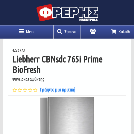
Menu
Έρευνα
Καλάθι
Λογαριασμός
4225773
Liebherr CBNsdc 765i Prime
BioFresh
Ψυγειοκαταψύκτης
0.0
Γράψτε μια κριτική
star
rating