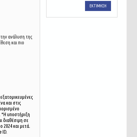
ΕΚΤΊΜΗΣΗ
 την ανάλυση της
θεση και πιο
ι εξατομικευμένες
να και στις
ριορισμένο
. *Η υποστήριξη
αι διαθέσιμη σε
 2024 και μετά.
 ID.