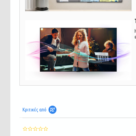
Κριτικές από
0.0
star