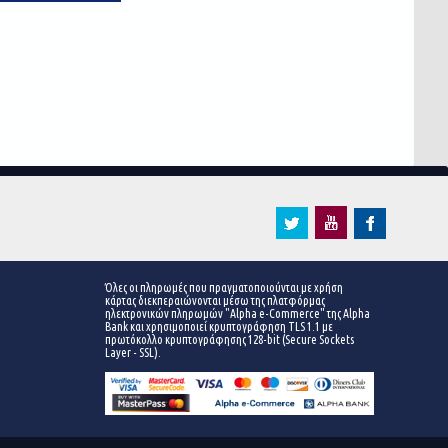
Όλες οι πληρωμές που πραγματοποιούνται με χρήση
κάρτας διεκπεραιώνονται μέσω της πλατφόρμας
ηλεκτρονικών πληρωμών "Alpha e-Commerce" της Alpha
Bank και χρησιμοποιεί κρυπτογράφηση TLS 1.1 με
πρωτόκολλο κρυπτογράφησης 128-bit (Secure Sockets
Layer - SSL).