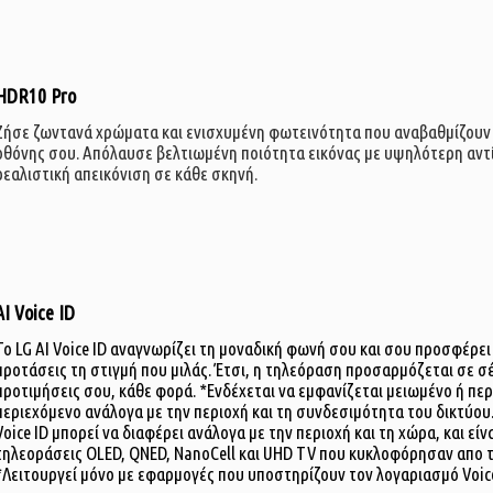
HDR10 Pro
Ζήσε ζωντανά χρώματα και ενισχυμένη φωτεινότητα που αναβαθμίζουν
οθόνης σου. Απόλαυσε βελτιωμένη ποιότητα εικόνας με υψηλότερη αντί
ρεαλιστική απεικόνιση σε κάθε σκηνή.
AI Voice ID
Το LG AI Voice ID αναγνωρίζει τη μοναδική φωνή σου και σου προσφέρε
προτάσεις τη στιγμή που μιλάς. Έτσι, η τηλεόραση προσαρμόζεται σε σέ
προτιμήσεις σου, κάθε φορά. *Ενδέχεται να εμφανίζεται μειωμένο ή πε
περιεχόμενο ανάλογα με την περιοχή και τη συνδεσιμότητα του δικτύου
Voice ID μπορεί να διαφέρει ανάλογα με την περιοχή και τη χώρα, και είν
τηλεοράσεις OLED, QNED, NanoCell και UHD TV που κυκλοφόρησαν απο το
*Λειτουργεί μόνο με εφαρμογές που υποστηρίζουν τον λογαριασμό Voice