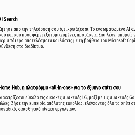
AI Search
Ζήτησε απο την τηλεόρασή σου ό,τι χρειάζεσαι. Το ενσωματωμένο AI α
σου και σου προσφέρει εξατομικευμένες προτάσεις. Επιπλέον, μπορείς 
περισσότερα αποτελέσματα και λύσεις με τη βοήθεια του Microsoft Copil
σύνδεση στο διαδίκτυο.
Home Hub, η πλατφόρμα «all-in-one» για το έξυπνο σπίτι σου
Διαχειρίζεσαι εύκολα τις οικιακές συσκευές LG, μαζί με τις συσκευές G
άλλες. Ζήσε την εμπειρία απόλυτης ευκολίας, ελέγχοντας όλο το σπίτι 
μοναδικό, διαισθητικό πίνακα εργαλείων.