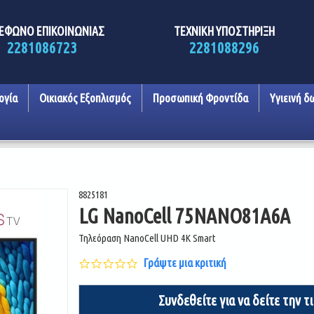
ΕΦΩΝΟ ΕΠΙΚΟΙΝΩΝΙΑΣ
ΤΕΧΝΙΚΗ ΥΠΟΣΤΗΡΙΞΗ
2281086723
2281088296
ογία
Οικιακός Εξοπλισμός
Προσωπική Φροντίδα
Υγιεινή δ
8825181
LG NanoCell 75NANO81A6A
Τηλεόραση NanoCell UHD 4K Smart
0.0
Γράψτε μια κριτική
star
rating
Συνδεθείτε για να δείτε την τ