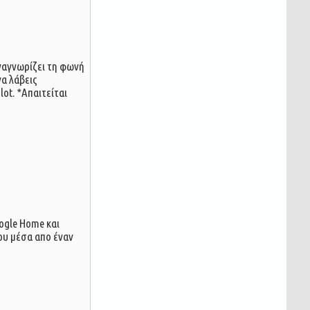
ναγνωρίζει τη φωνή
να λάβεις
ot. *Απαιτείται
oogle Home και
σου μέσα απο έναν