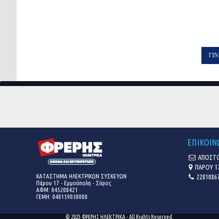
rating
ΓΊΝ
ΕΠΙΚΟΙΝ
ΑΠΟΣΤΟ
ΠΑΡΟΥ 1
ΚΑΤΑΣΤΗΜΑ ΗΛΕΚΤΡΙΚΩΝ ΣΥΣΚΕΥΩΝ
22810867
Πάρου 17 - Ερμούπολη - Σύρος
ΑΦΜ: 045208421
ΓΕΜΗ:
048159038000
© 2025 ΦΡΕΡΗΣ ΗΛΕΚΤΡΙΚΑ - All Rights Reserved.