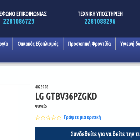
ΕΦΩΝΟ ΕΠΙΚΟΙΝΩΝΙΑΣ
ΤΕΧΝΙΚΗ ΥΠΟΣΤΗΡΙΞΗ
2281086723
2281088296
ογία
Οικιακός Εξοπλισμός
Προσωπική Φροντίδα
Υγιεινή δ
4023958
LG GTBV36PZGKD
Ψυγείο
0.0
Γράψτε μια κριτική
star
rating
Συνδεθείτε για να δείτε την τ