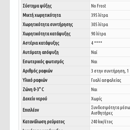
Σύστημα ψύξης
No Frost
Μικτή χωρητικότητα
395 λίτρα
Χωρητικότητα συντήρησης
305 λίτρα
Χωρητικότητα κατάψυξης
90 λίτρα
Αστέρια κατάψυξης
4 ****
Αυτόματη απόψυξη
Ναί
Εσωτερικός φωτισμός
Ναι
Αριθμός ραφιών
3 στην συντήρηση, 1
Υλικό ραφιών
Γυαλί ασφαλείας
Ζώνη 0-3° C
Ναι
Δοχείο νερού
Χωρίς
Συνδεσιμότητα μέσω
Επιπλέον
Αισθητήρες
Κατανάλωση ρεύματος
240 kw/έτος