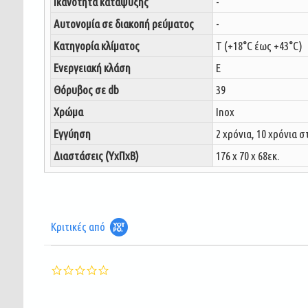
Ικανότητα κατάψυξης
-
Αυτονομία σε διακοπή ρεύματος
-
Κατηγορία κλίματος
T (+18°C έως +43°C)
Ενεργειακή κλάση
E
Θόρυβος σε db
39
Χρώμα
Inox
Εγγύηση
2 χρόνια, 10 χρόνια 
Διαστάσεις (ΥxΠxΒ)
176 x 70 x 68εκ.
Κριτικές από
0.0
star
rating