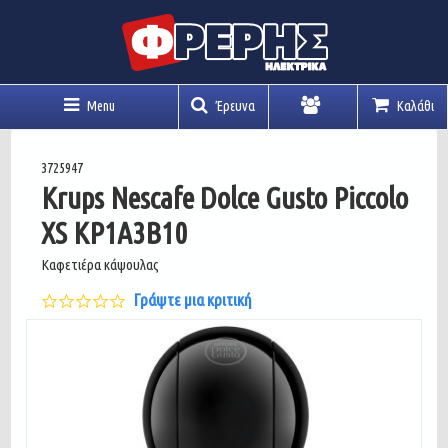
Menu
Έρευνα
Καλάθι
Λογαριασμός
3725947
Krups Nescafe Dolce Gusto Piccolo
XS KP1A3B10
Καφετιέρα κάψουλας
0.0
Γράψτε μια κριτική
star
rating