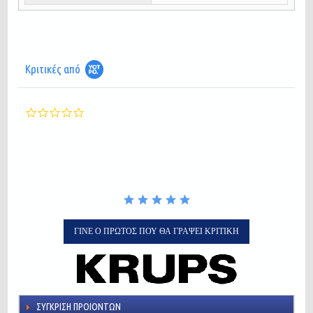
Κριτικές από
0.0
star
rating
ΓΊΝΕ Ο ΠΡΏΤΟΣ ΠΟΥ ΘΑ ΓΡΆΨΕΙ ΚΡΙΤΙΚΉ
ΣΎΓΚΡΙΣΗ ΠΡΟΙΌΝΤΩΝ