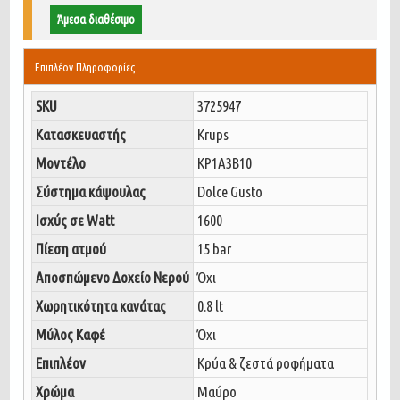
Άμεσα διαθέσιμο
Επιπλέον Πληροφορίες
SKU
3725947
Κατασκευαστής
Krups
Μοντέλο
KP1A3B10
Σύστημα κάψουλας
Dolce Gusto
Ισχύς σε Watt
1600
Πίεση ατμού
15 bar
Αποσπώμενο Δοχείο Νερού
Όχι
Χωρητικότητα κανάτας
0.8 lt
Μύλος Καφέ
Όχι
Επιπλέον
Κρύα & ζεστά ροφήματα
Χρώμα
Μαύρο