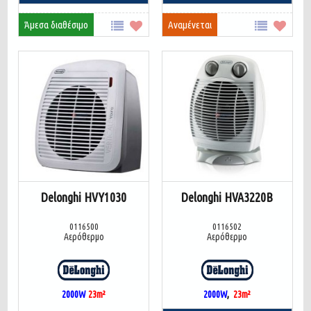
Άμεσα διαθέσιμο
Αναμένεται
Delonghi HVY1030
Delonghi HVA3220B
0116500
0116502
Αερόθερμο
Αερόθερμο
2000W
23
m²
2000W
,
23
m²