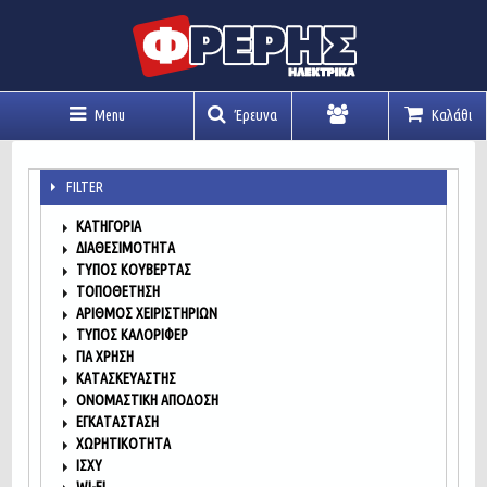
Menu
Έρευνα
Καλάθι
Λογαριασμός
FILTER
ΚΑΤΗΓΟΡΙΑ
ΔΙΑΘΕΣΙΜΌΤΗΤΑ
ΤΎΠΟΣ ΚΟΥΒΈΡΤΑΣ
ΤΟΠΟΘΈΤΗΣΗ
ΑΡΙΘΜΌΣ ΧΕΙΡΙΣΤΗΡΊΩΝ
ΤΎΠΟΣ ΚΑΛΟΡΙΦΈΡ
ΓΙΑ ΧΡΉΣΗ
ΚΑΤΑΣΚΕΥΑΣΤΉΣ
ΟΝΟΜΑΣΤΙΚΉ ΑΠΌΔΟΣΗ
ΕΓΚΑΤΆΣΤΑΣΗ
ΧΩΡΗΤΙΚΌΤΗΤΑ
ΙΣΧΎ