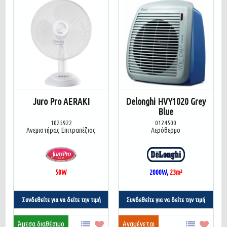
Juro Pro AERAKI
Delonghi HVY1020 Grey
Blue
1025922
0124500
Ανεμιστήρας Επιτραπέζιος
Αερόθερμο
50W
2000W,
23
m²
Συνδεθείτε για να δείτε την τιμή
Συνδεθείτε για να δείτε την τιμή
Άμεσα διαθέσιμο
Αναμένεται