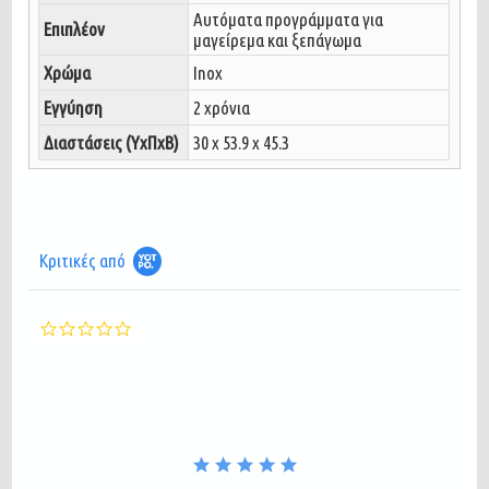
Aυτόματα προγράμματα για
Επιπλέον
μαγείρεμα και ξεπάγωμα
Χρώμα
Inox
Εγγύηση
2 χρόνια
Διαστάσεις (ΥxΠxΒ)
30 x 53.9 x 45.3
Κριτικές από
0.0
star
rating