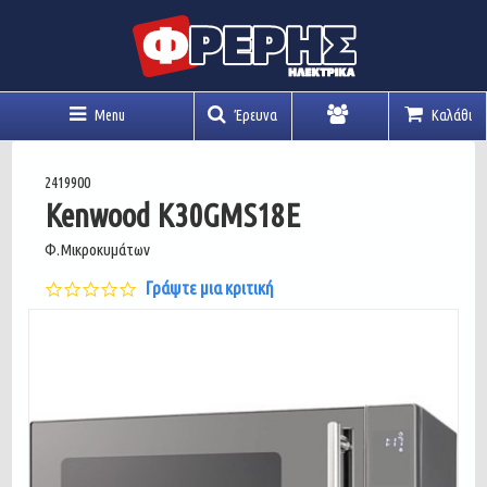
Menu
Έρευνα
Καλάθι
Λογαριασμός
2419900
Kenwood K30GMS18E
Φ.Μικροκυμάτων
0.0
Γράψτε μια κριτική
star
rating