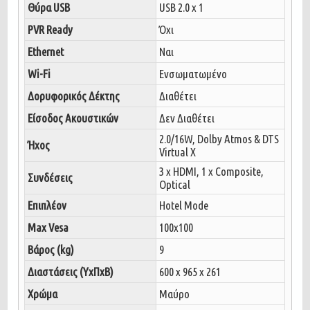
Θύρα USB
USB 2.0 x 1
PVR Ready
Όχι
Ethernet
Ναι
Wi-Fi
Ενσωματωμένο
Δορυφορικός Δέκτης
Διαθέτει
Είσοδος Ακουστικών
Δεν Διαθέτει
2.0/16W, Dolby Atmos & DTS
Ήχος
Virtual X
3 x HDMI, 1 x Composite,
Συνδέσεις
Optical
Επιπλέον
Hotel Mode
Max Vesa
100x100
Βάρος (kg)
9
Διαστάσεις (ΥxΠxΒ)
600 x 965 x 261
Χρώμα
Μαύρο