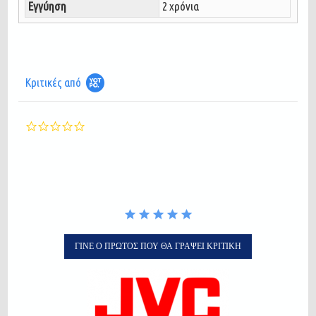
Εγγύηση
2 χρόνια
Κριτικές από
0.0
star
rating
ΓΊΝΕ Ο ΠΡΏΤΟΣ ΠΟΥ ΘΑ ΓΡΆΨΕΙ ΚΡΙΤΙΚΉ