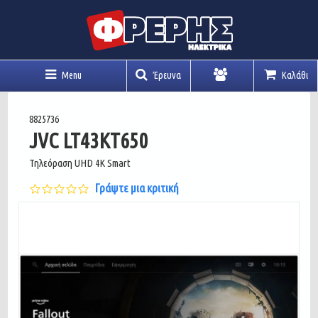
Menu
Έρευνα
Καλάθι
Λογαριασμός
8825736
JVC LT43KT650
Τηλεόραση UHD 4K Smart
0.0
Γράψτε μια κριτική
star
rating