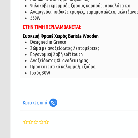
Ψιλοκόβει κρεμμύδι, ξηρούς καρπούς, σοκολάτα κ.α.
Αναμιγνύει παιδικές τροφές, ταραμοσαλάτα, μελιτζανοσ
550W
ΣΤΗΝ ΤΙΜΗ ΠΕΡΙΛΑΜΒΑΝΕΤΑΙ:
Συσκευή Φραπέ Χειρός Barista Wooden
Designed in Greece
Σώμα με ανοξείδωτες λεπτομέρειες
Εργονομική λαβή soft touch
Ανοξείδωτος XL αναδευτήρας
Προστατευτικό κάλυμμα/μεζούρα
Ισχύς 30W
Κριτικές από
0.0
star
rating