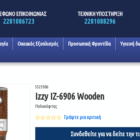
ΕΦΩΝΟ ΕΠΙΚΟΙΝΩΝΙΑΣ
ΤΕΧΝΙΚΗ ΥΠΟΣΤΗΡΙΞΗ
2281086723
2281088296
ογία
Οικιακός Εξοπλισμός
Προσωπική Φροντίδα
Υγιεινή δ
5523506
Izzy IZ-6906 Wooden
Πολυκόφτης
0.0
Γράψτε μια κριτική
star
rating
Συνδεθείτε για να δείτε την τ