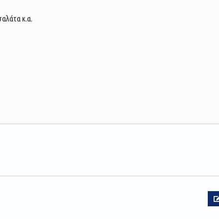
αλάτα κ.α.