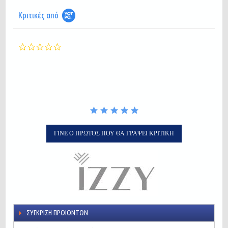
Κριτικές από
0.0
star
rating
ΓΊΝΕ Ο ΠΡΏΤΟΣ ΠΟΥ ΘΑ ΓΡΆΨΕΙ ΚΡΙΤΙΚΉ
ΣΎΓΚΡΙΣΗ ΠΡΟΙΌΝΤΩΝ