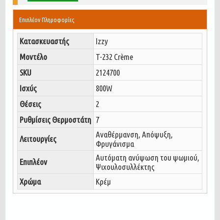
Επιπλέον Πληροφορίες
Κατασκευαστής
Izzy
Μοντέλο
T-232 Crème
SKU
2124700
Ισχύς
800W
Θέσεις
2
Ρυθμίσεις Θερμοστάτη
7
Αναθέρμανση, Απόψυξη,
Λειτουργίες
Φρυγάνισμα
Αυτόματη ανύψωση του ψωμιού,
Επιπλέον
Ψιχουλοσυλλέκτης
Χρώμα
Κρέμ