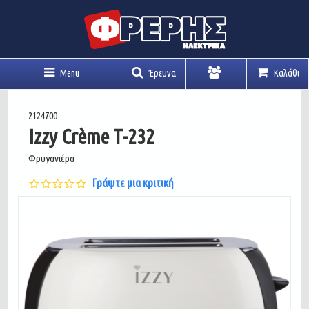
Menu
Έρευνα
Καλάθι
Λογαριασμός
2124700
Izzy Crème T-232
Φρυγανιέρα
0.0
Γράψτε μια κριτική
star
rating